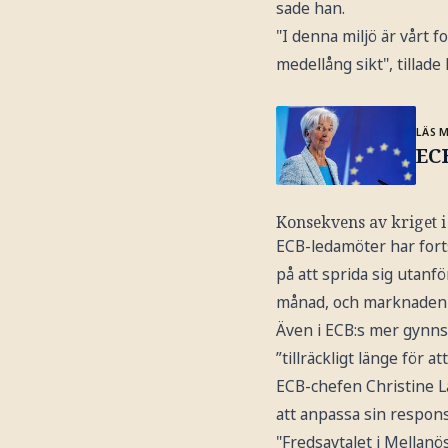
sade han.
"I denna miljö är vårt fo
medellång sikt", tillade
LÄS 
ECB
Konsekvens av kriget i
ECB-ledamöter har forts
på att sprida sig utanf
månad, och marknaden r
Även i ECB:s mer gynns
”tillräckligt länge för 
ECB-chefen Christine L
att anpassa sin respons
"Fredsavtalet i Mellanö