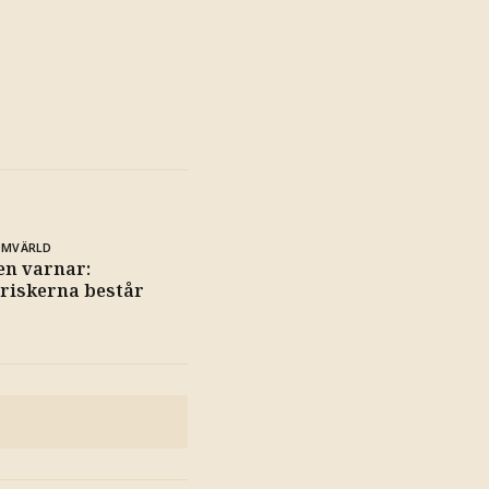
OMVÄRLD
en varnar:
sriskerna består