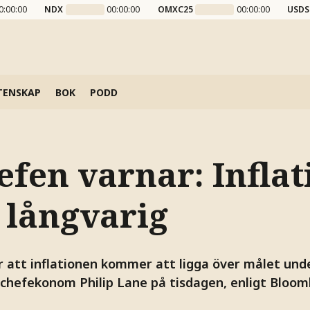
0:00:00
NDX
00:00:00
OMXC25
00:00:00
USDS
TENSKAP
BOK
PODD
efen varnar: Infla
 långvarig
ör att inflationen kommer att ligga över målet und
s chefekonom Philip Lane på tisdagen, enligt Bloo