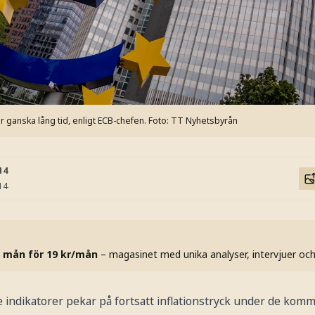
er ganska lång tid, enligt ECB-chefen.
Foto: TT Nyhetsbyrån
14
14
 mån för 19 kr/mån
– magasinet med unika analyser, intervjuer oc
e indikatorer pekar på fortsatt inflationstryck under de ko