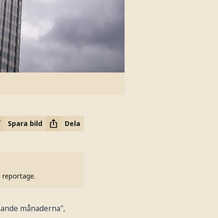
Spara bild
Dela
h reportage.
mmande månaderna",