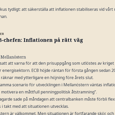
kus tydligt: att säkerställa att inflationen stabiliseras vid vår
 han.
MER
-chefen: Inflationen på rätt väg
 Mellanöstern
att att varna för att den prisuppgång som utlöstes av kriget 
ör energisektorn. ECB höjde räntan för första gången sedan 2
äknar med ytterligare en höjning före årets slut.
amma scenario för utvecklingen i Mellanöstern väntas inflati
att motivera en måttfull penningpolitisk åtstramning”.
agarde sade på måndagen att centralbanken måste förbli flex
 i takt med att situationen utvecklas.
stern är välkommet. Men situationen är fortfarande skör, och d