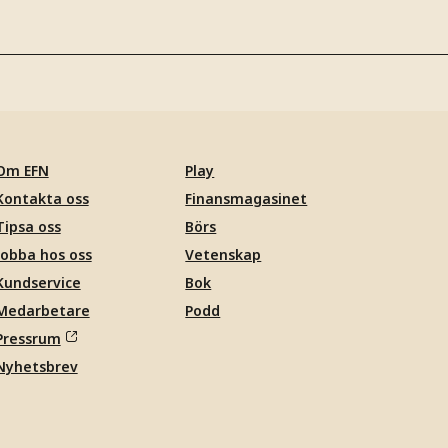
Om EFN
Play
Kontakta oss
Finansmagasinet
Tipsa oss
Börs
Jobba hos oss
Vetenskap
Kundservice
Bok
Medarbetare
Podd
Pressrum
Nyhetsbrev