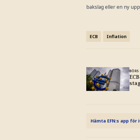
bakslag eller en ny upp
ECB
Inflation
BÖRS 
ECB
stag
Hämta EFN:s app för 