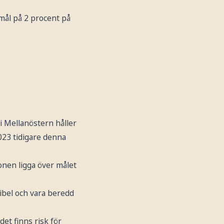
t mål på 2 procent på
i Mellanöstern håller
023 tidigare denna
onen ligga över målet
ibel och vara beredd
et finns risk för