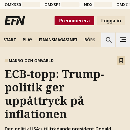
OMXS30
OMXSPI
NDX
OMXC
Prenumerera
Logga in
START
PLAY
FINANSMAGASINET
BÖRS
VETENSKAP
MAKRO OCH OMVÄRLD
ECB-topp: Trump-
politik ger
uppåttryck på
inflationen
Den politik USA:s tillträdande president Donald