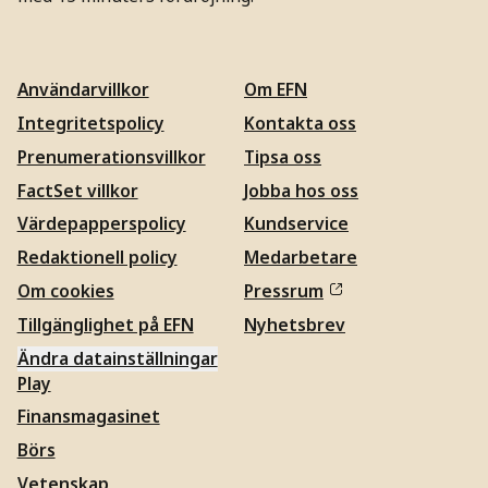
Användarvillkor
Om EFN
Integritetspolicy
Kontakta oss
Prenumerationsvillkor
Tipsa oss
FactSet villkor
Jobba hos oss
Värdepapperspolicy
Kundservice
Redaktionell policy
Medarbetare
Om cookies
Pressrum
Tillgänglighet på EFN
Nyhetsbrev
Ändra datainställningar
Play
Finansmagasinet
Börs
Vetenskap