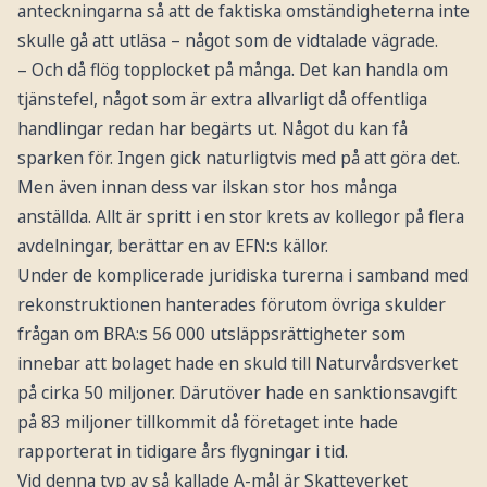
anteckningarna så att de faktiska omständigheterna inte
skulle gå att utläsa – något som de vidtalade vägrade.
– Och då flög topplocket på många. Det kan handla om
tjänstefel, något som är extra allvarligt då offentliga
handlingar redan har begärts ut. Något du kan få
sparken för. Ingen gick naturligtvis med på att göra det.
Men även innan dess var ilskan stor hos många
anställda. Allt är spritt i en stor krets av kollegor på flera
avdelningar, berättar en av EFN:s källor.
Under de komplicerade juridiska turerna i samband med
rekonstruktionen hanterades förutom övriga skulder
frågan om BRA:s 56 000 utsläppsrättigheter som
innebar att bolaget hade en skuld till Naturvårdsverket
på cirka 50 miljoner. Därutöver hade en sanktionsavgift
på 83 miljoner tillkommit då företaget inte hade
rapporterat in tidigare års flygningar i tid.
Vid denna typ av så kallade A-mål är Skatteverket