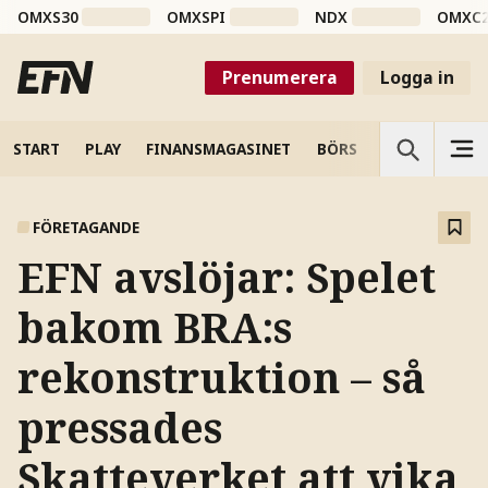
OMXS30
OMXSPI
NDX
OMXC
Prenumerera
Logga in
START
PLAY
FINANSMAGASINET
BÖRS
VETENSKAP
FÖRETAGANDE
EFN avslöjar: Spelet
bakom BRA:s
rekonstruktion – så
pressades
Skatteverket att vika