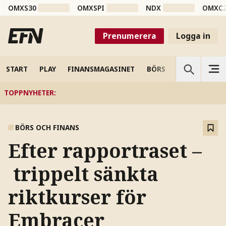
OMXS30
OMXSPI
NDX
OMXC
Prenumerera
Logga in
START
PLAY
FINANSMAGASINET
BÖRS
VETENSKAP
TOPPNYHETER
:
BÖRS OCH FINANS
Efter rapportraset –
trippelt sänkta
riktkurser för
Embracer