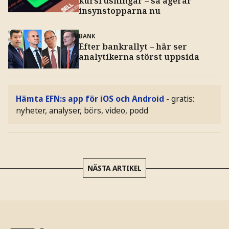
kursrusningar – så agerar
insynstopparna nu
BANK
Efter bankrallyt – här ser
analytikerna störst uppsida
Hämta EFN:s app för iOS och Android
- gratis:
nyheter, analyser, börs, video, podd
NÄSTA ARTIKEL