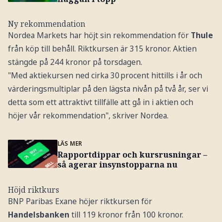
Ny rekommendation
Nordea Markets har höjt sin rekommendation för
Thule
från köp till behåll. Riktkursen är 315 kronor. Aktien
stängde på 244 kronor på torsdagen.
"Med aktiekursen ned cirka 30 procent hittills i år och
värderingsmultiplar på den lägsta nivån på två år, ser vi
detta som ett attraktivt tillfälle att gå in i aktien och
höjer vår rekommendation", skriver Nordea.
LÄS MER
Rapportdippar och kursrusningar –
så agerar insynstopparna nu
Höjd riktkurs
BNP Paribas Exane höjer riktkursen för
Handelsbanken
till 119 kronor från 100 kronor.