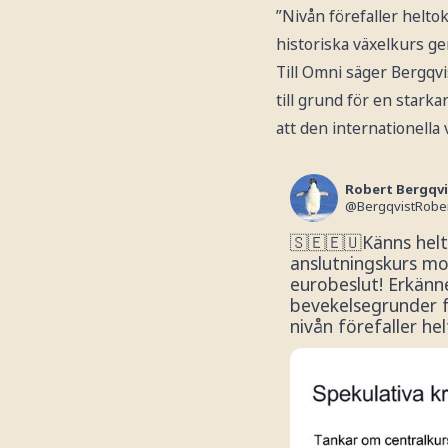
”Nivån förefaller helto
historiska växelkurs g
Till Omni säger Bergqvi
till grund för en starka
att den internationell
Robert Bergqvi
@
BergqvistRobe
🇸🇪🇪🇺Känns helt
anslutningskurs mot
eurobeslut! Erkänne
bevekelsegrunder fö
nivån förefaller he