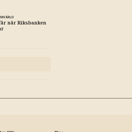
OMVÄRLD
fär när Riksbanken
ar