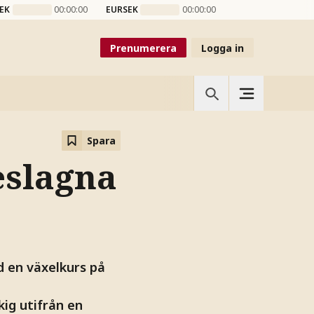
EK
00:00:00
EURSEK
00:00:00
Prenumerera
Logga in
Spara
eslagna
d en växelkurs på
ig utifrån en