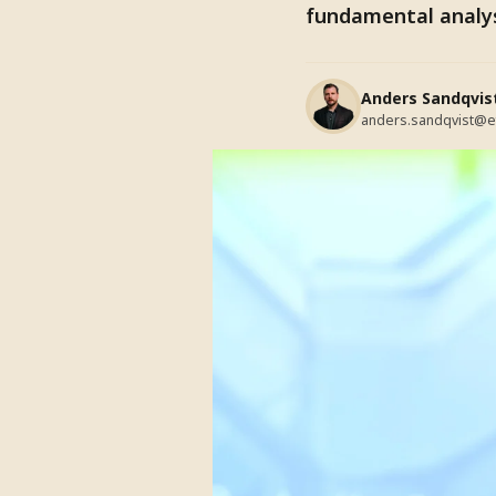
fundamental analys
Anders Sandqvis
anders.sandqvist@e