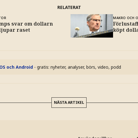
RELATERAT
TOR
MAKRO OCH 
mps svar om dollarn
Förlustaf
djupar raset
köpt doll
iOS och Android
- gratis: nyheter, analyser, börs, video, podd
NÄSTA ARTIKEL