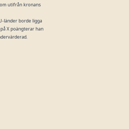
 som utifrån kronans
EU-länder borde ligga
gg på X poängterar han
ndervärderad.