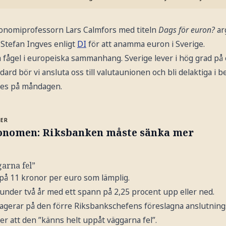
konomiprofessorn Lars Calmfors med titeln
Dags för euron?
ar
Stefan Ingves enligt
DI
för att anamma euron i Sverige.
a fågel i europeiska sammanhang. Sverige lever i hög grad på e
ard bör vi ansluta oss till valutaunionen och bli delaktiga i 
des på måndagen.
MER
onomen: Riksbanken måste sänka mer
arna fel”
på 11 kronor per euro som lämplig.
under två år med ett spann på 2,25 procent upp eller ned.
gerar på den förre Riksbankschefens föreslagna anslutnings 
er att den ”känns helt uppåt väggarna fel”.