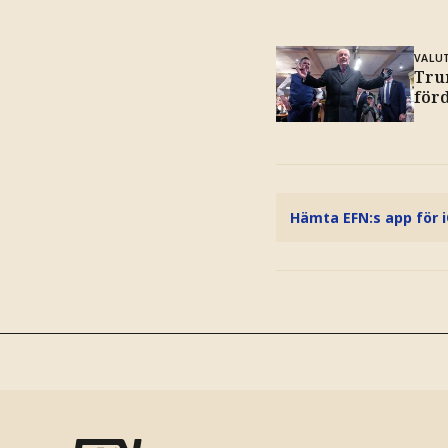
VALU
Tru
för
Hämta EFN:s app för 