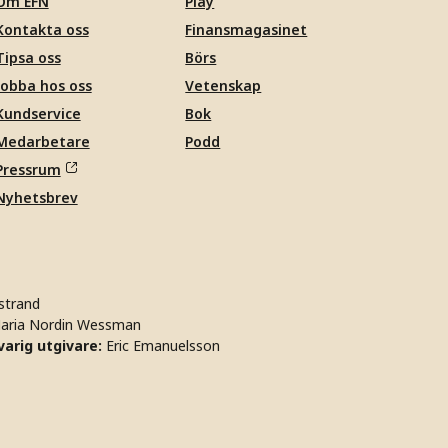
Om EFN
Play
Kontakta oss
Finansmagasinet
Tipsa oss
Börs
Jobba hos oss
Vetenskap
Kundservice
Bok
Medarbetare
Podd
Pressrum
Nyhetsbrev
strand
aria Nordin Wessman
arig utgivare:
Eric Emanuelsson