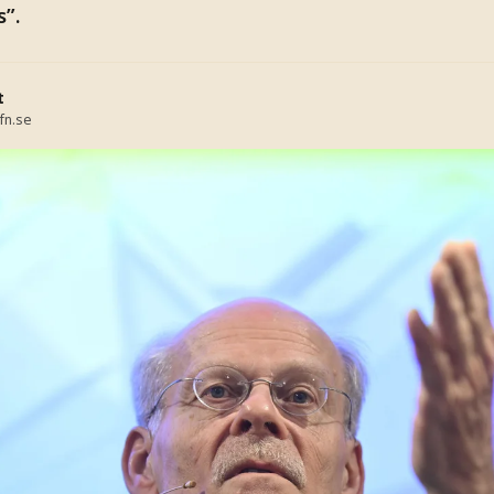
”.
t
fn.se