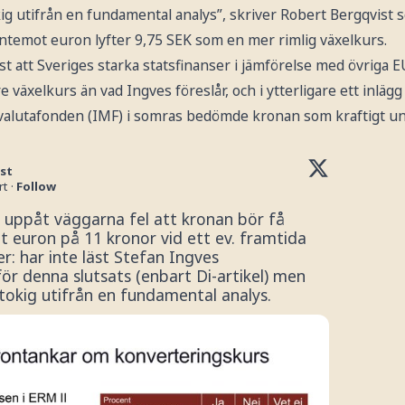
kig utifrån en fundamental analys”, skriver Robert Bergqvist
entemot euron lyfter 9,75 SEK som en mer rimlig växelkurs.
st att Sveriges starka statsfinanser i jämförelse med övriga 
re växelkurs än vad Ingves föreslår, och i ytterligare ett inlä
a valutafonden (IMF) i somras bedömde kronan som kraftigt u
st
rt
·
Follow
 uppåt väggarna fel att kronan bör få 
 euron på 11 kronor vid ett ev. framtida 
r: har inte läst Stefan Ingves 
r denna slutsats (enbart Di-artikel) men 
ltokig utifrån en fundamental analys. 