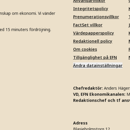
Användarvillkor
Integritetspolicy
unskap om ekonomi. Vi vänder
Prenumerationsvillkor
FactSet villkor
ed 15 minuters fördröjning.
Värdepapperspolicy
Redaktionell policy
Om cookies
Tillgänglighet på EFN
Ändra datainställningar
Chefredaktör:
Anders Häger
VD, EFN Ekonomikanalen:
M
Redaktionschef och tf ansv
Adress
Blasieholmstorg 12