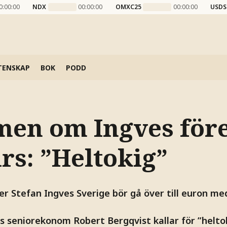
0:00:00
NDX
00:00:00
OMXC25
00:00:00
USDS
TENSKAP
BOK
PODD
en om Ingves för
rs: ”Heltokig”
er Stefan Ingves Sverige bör gå över till euron me
s seniorekonom Robert Bergqvist kallar för ”heltok