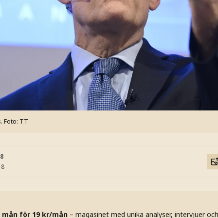
.
Foto: TT
18
18
 mån för 19 kr/mån
– magasinet med unika analyser, intervjuer oc