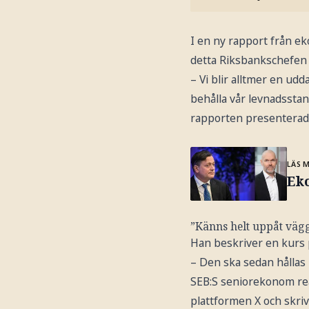
I en ny rapport från e
detta Riksbankschefen 
– Vi blir alltmer en udd
behålla vår levnadsstand
rapporten presentera
LÄS 
Ek
”Känns helt uppåt vägg
Han beskriver en kurs 
– Den ska sedan hållas 
SEB:S seniorekonom rea
plattformen X och skriv