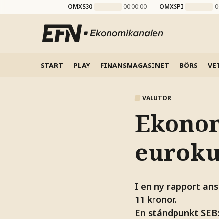
OMXS30
00:00:00
OMXSPI
0
START
PLAY
FINANSMAGASINET
BÖRS
VE
VALUTOR
Ekonom
euroku
I en ny rapport ans
11 kronor.
En ståndpunkt SEB: