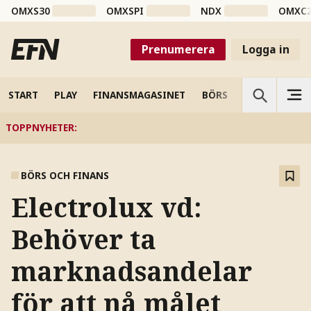
OMXS30
OMXSPI
NDX
OMXC
Prenumerera
Logga in
START
PLAY
FINANSMAGASINET
BÖRS
VETENSKAP
TOPPNYHETER
:
BÖRS OCH FINANS
Electrolux vd:
Behöver ta
marknadsandelar
för att nå målet