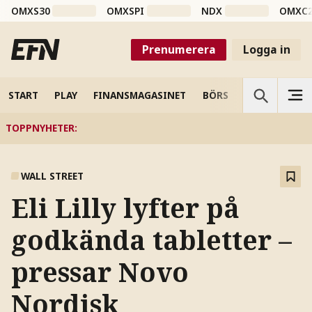
OMXS30
OMXSPI
NDX
OMXC
Prenumerera
Logga in
START
PLAY
FINANSMAGASINET
BÖRS
VETENSKAP
TOPPNYHETER
:
WALL STREET
Eli Lilly lyfter på
godkända tabletter –
pressar Novo
Nordisk