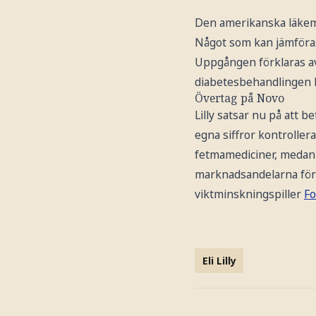
Den amerikanska läkemed
Något som kan jämföras
Uppgången förklaras a
diabetesbehandlingen 
Övertag på Novo
Lilly satsar nu på att 
egna siffror kontrolle
fetmamediciner, medan
marknadsandelarna förvän
viktminskningspiller
F
Eli Lilly