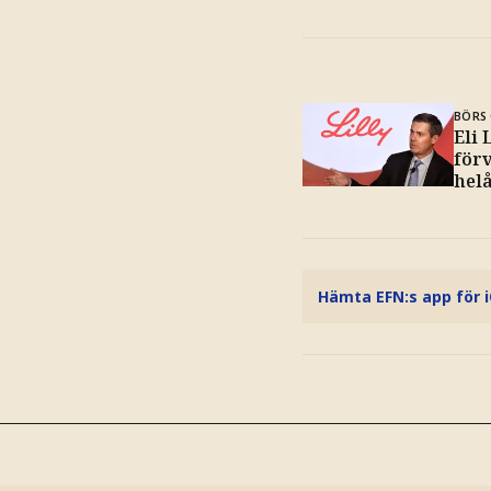
BÖRS 
Eli 
för
hel
Hämta EFN:s app för 