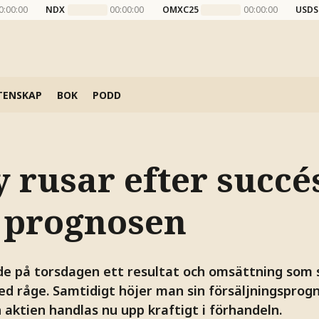
0:00:00
NDX
00:00:00
OMXC25
00:00:00
USDS
TENSKAP
BOK
PODD
ly rusar efter succé
r prognosen
ade på torsdagen ett resultat och omsättning som 
d råge. Samtidigt höjer man sin försäljningsprog
h aktien handlas nu upp kraftigt i förhandeln.