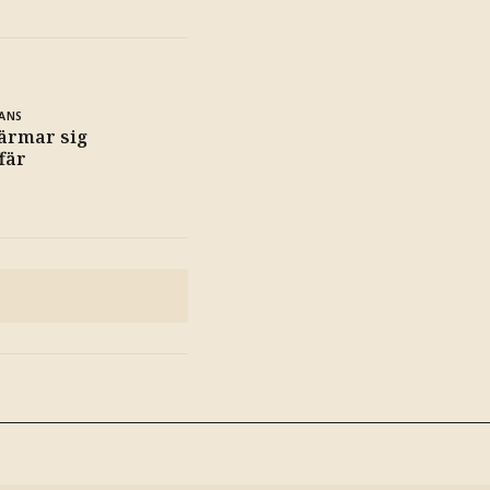
ANS
närmar sig
fär