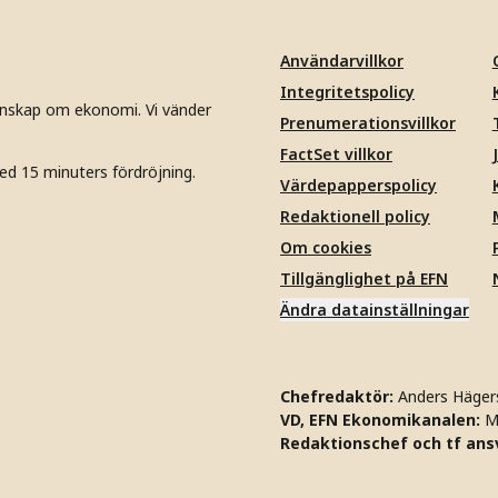
Användarvillkor
Integritetspolicy
unskap om ekonomi. Vi vänder
Prenumerationsvillkor
FactSet villkor
ed 15 minuters fördröjning.
Värdepapperspolicy
Redaktionell policy
Om cookies
Tillgänglighet på EFN
Ändra datainställningar
Chefredaktör:
Anders Häger
VD, EFN Ekonomikanalen:
M
Redaktionschef och tf ansv