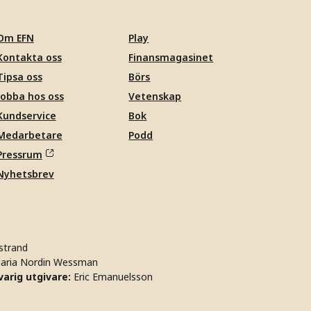
Om EFN
Play
Kontakta oss
Finansmagasinet
Tipsa oss
Börs
Jobba hos oss
Vetenskap
Kundservice
Bok
Medarbetare
Podd
Pressrum
Nyhetsbrev
strand
aria Nordin Wessman
arig utgivare:
Eric Emanuelsson