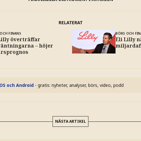
RELATERAT
OCH FINANS
BÖRS OCH FIN
Lilly överträffar
Eli Lilly 
väntningarna – höjer
miljardaf
årsprognos
iOS och Android
- gratis: nyheter, analyser, börs, video, podd
NÄSTA ARTIKEL