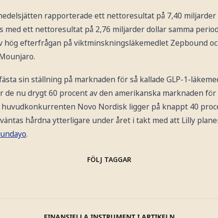
elsjätten rapporterade ett nettoresultat på 7,40 miljarder do
 med ett nettoresultat på 2,76 miljarder dollar samma period
v hög efterfrågan på viktminskningsläkemedlet Zepbound o
Mounjaro.
befästa sin ställning på marknaden för så kallade GLP-1-läkemed
rar de nu drygt 60 procent av den amerikanska marknaden för
 huvudkonkurrenten Novo Nordisk ligger på knappt 40 pro
tas hårdna ytterligare under året i takt med att Lilly planera
oundayo
.
FÖLJ TAGGAR
FINANSIELLA INSTRUMENT I ARTIKELN