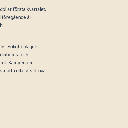
llar första kvartalet.
 föregående år.
ch
el. Enligt bolagets
 diabetes- och
cent. Kampen om
r att rulla ut sitt nya