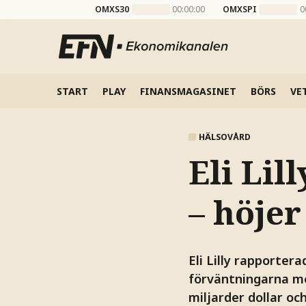
OMXS30
00:00:00
OMXSPI
0
START
PLAY
FINANSMAGASINET
BÖRS
VE
HÄLSOVÅRD
Eli Lil
– höje
Eli Lilly rapporter
förväntningarna me
miljarder dollar oc