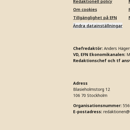
Redaktionell policy
Om cookies
Tillgänglighet på EFN
Ändra datainställningar
Chefredaktör:
Anders Häger
VD, EFN Ekonomikanalen:
M
Redaktionschef och tf ansv
Adress
Blasieholmstorg 12
106 70 Stockholm
Organisationsnummer:
556
E-postadress:
redaktionen@