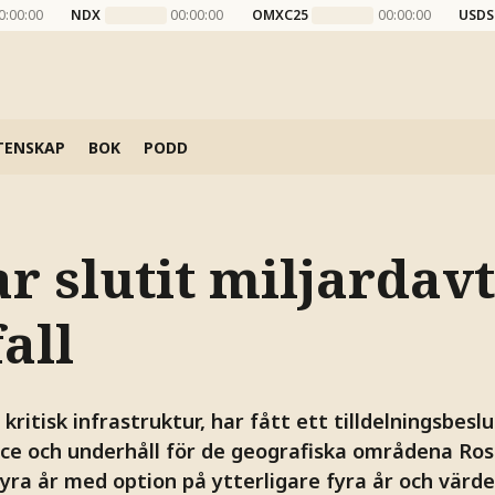
0:00:00
NDX
00:00:00
OMXC25
00:00:00
USDS
TENSKAP
BOK
PODD
ar slutit miljardav
all
 kritisk infrastruktur, har fått ett tilldelningsbesl
ice och underhåll för de geografiska områdena Ro
yra år med option på ytterligare fyra år och värdet