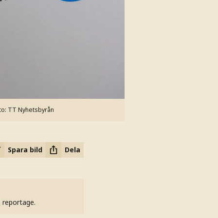
to: TT Nyhetsbyrån
Spara bild
Dela
h reportage.