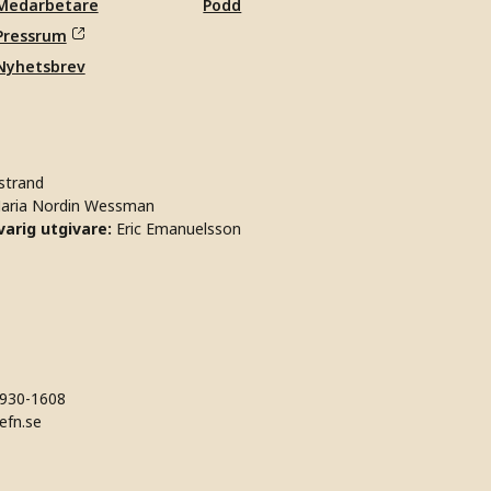
Medarbetare
Podd
Pressrum
Nyhetsbrev
strand
aria Nordin Wessman
arig utgivare:
Eric Emanuelsson
930-1608
efn.se