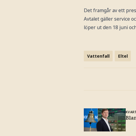
Det framgår av ett pr
Avtalet gäller service 
löper ut den 18 juni och
Vattenfall
Eltel
KVAR
Blan