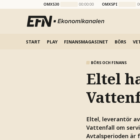
OMXS30
00:00:00
OMXSPI
0
START
PLAY
FINANSMAGASINET
BÖRS
VE
BÖRS OCH FINANS
Eltel h
Vattenf
Eltel, leverantör av
Vattenfall om serv
Avtalsperioden är f