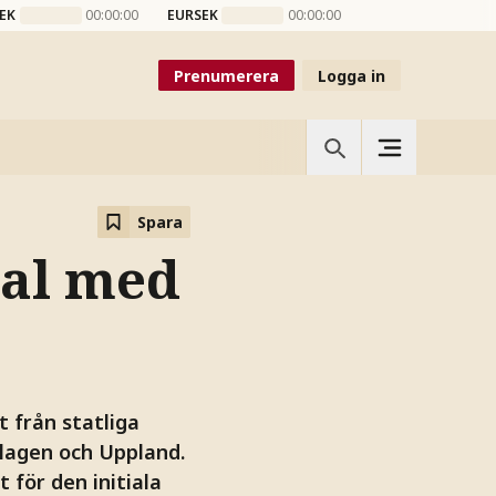
EK
00:00:00
EURSEK
00:00:00
Prenumerera
Logga in
Spara
tal med
ut från statliga
slagen och Uppland.
 för den initiala