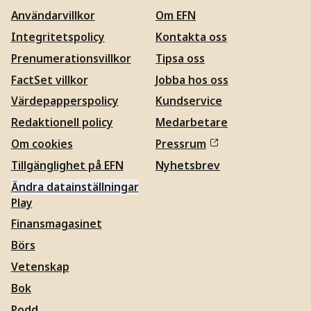
Användarvillkor
Om EFN
Integritetspolicy
Kontakta oss
Prenumerationsvillkor
Tipsa oss
FactSet villkor
Jobba hos oss
Värdepapperspolicy
Kundservice
Redaktionell policy
Medarbetare
Om cookies
Pressrum
Tillgänglighet på EFN
Nyhetsbrev
Ändra datainställningar
Play
Finansmagasinet
Börs
Vetenskap
Bok
Podd