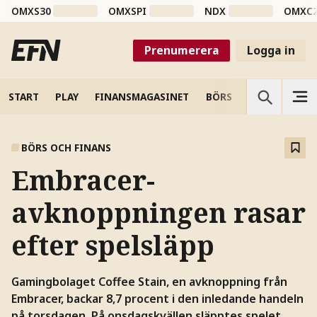
OMXS30
OMXSPI
NDX
OMXC
Prenumerera
Logga in
START
PLAY
FINANSMAGASINET
BÖRS
VETENSKAP
BÖRS OCH FINANS
Embracer-
avknoppningen rasar
efter spelsläpp
Gamingbolaget Coffee Stain, en avknoppning från
Embracer, backar 8,7 procent i den inledande handeln
på torsdagen. På onsdagskvällen släpptes spelet