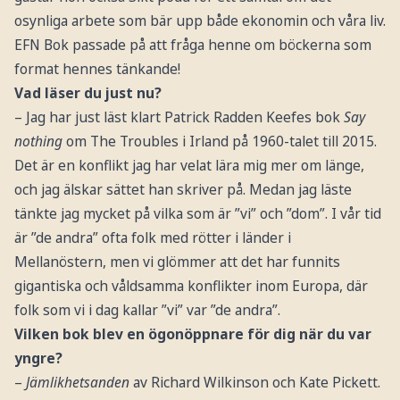
osynliga arbete som bär upp både ekonomin och våra liv.
EFN Bok passade på att fråga henne om böckerna som
format hennes tänkande!
Vad läser du just nu?
– Jag har just läst klart Patrick Radden Keefes bok
Say
nothing
om The Troubles i Irland på 1960-talet till 2015.
Det är en konflikt jag har velat lära mig mer om länge,
och jag älskar sättet han skriver på. Medan jag läste
tänkte jag mycket på vilka som är ”vi” och ”dom”. I vår tid
är ”de andra” ofta folk med rötter i länder i
Mellanöstern, men vi glömmer att det har funnits
gigantiska och våldsamma konflikter inom Europa, där
folk som vi i dag kallar ”vi” var ”de andra”.
Vilken bok blev en ögonöppnare för dig när du var
yngre?
–
Jämlikhetsanden
av Richard Wilkinson och Kate Pickett.