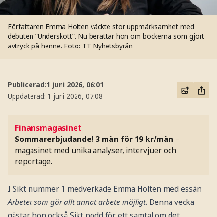
Författaren Emma Holten väckte stor uppmärksamhet med
debuten ”Underskott”. Nu berättar hon om böckerna som gjort
avtryck på henne.
Foto: TT Nyhetsbyrån
Publicerad:
1 juni 2026, 06:01
Uppdaterad:
1 juni 2026, 07:08
Finansmagasinet
Sommarerbjudande! 3 mån för 19 kr/mån
–
magasinet med unika analyser, intervjuer och
reportage.
I Sikt nummer 1 medverkade Emma Holten med essän
Arbetet som gör allt annat arbete möjligt
. Denna vecka
gästar hon också Sikt podd för ett samtal om det