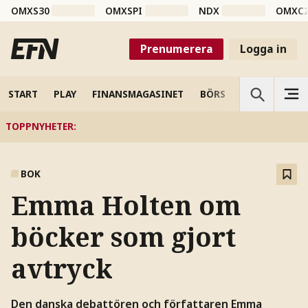
OMXS30
OMXSPI
NDX
OMXC
Prenumerera
Logga in
START
PLAY
FINANSMAGASINET
BÖRS
VETENSKAP
TOPPNYHETER
:
BOK
Emma Holten om
böcker som gjort
avtryck
Den danska debattören och författaren Emma