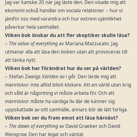
Jag var kanske 20 när jag läste den. Den visade mig att
ekonomi också handlar om sociala relationer – hur vi
jämför oss med varandra och hur extrem ojämlikhet
påverkar hela samhället.
Vilken bok önskar du att fler skeptiker skulle läsa?
–
The value of everything
av Mariana Mazzucato. Jag
utmanar alla att läsa den boken utan att provoceras till
att tänka nytt.
Vilken bok har förändrat hur du ser på världen?
– Stefan Zweigs
Världen av i går
. Den lärde mig att
människor inte alltid blivit klokare. Att en värld utan krig
och våld är någonting vi måste arbeta för. Och att
människor måste ha värdiga liv där de känner sig
uppskattade av sitt samhälle, annars blir de lätt farliga.
Vilken bok ser du fram emot att läsa härnäst?
–
The dawn of everything
av David Graeber och David
Wengrow. Den har legat och väntat.