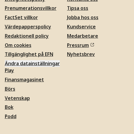
Prenumerationsvillkor
Tipsa oss
FactSet villkor
Jobba hos oss
Värdepapperspolicy
Kundservice
Redaktionell policy
Medarbetare
Om cookies
Pressrum
Tillgänglighet på EFN
Nyhetsbrev
Ändra datainställningar
Play
Finansmagasinet
Börs
Vetenskap
Bok
Podd