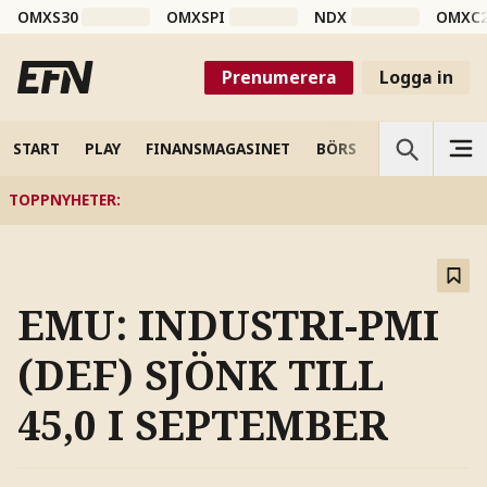
OMXS30
OMXSPI
NDX
OMXC
Prenumerera
Logga in
START
PLAY
FINANSMAGASINET
BÖRS
VETENSKAP
TOPPNYHETER
:
EMU: INDUSTRI-PMI
(DEF) SJÖNK TILL
45,0 I SEPTEMBER