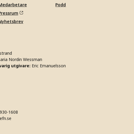
Medarbetare
Podd
Pressrum
Nyhetsbrev
strand
aria Nordin Wessman
arig utgivare:
Eric Emanuelsson
930-1608
efn.se