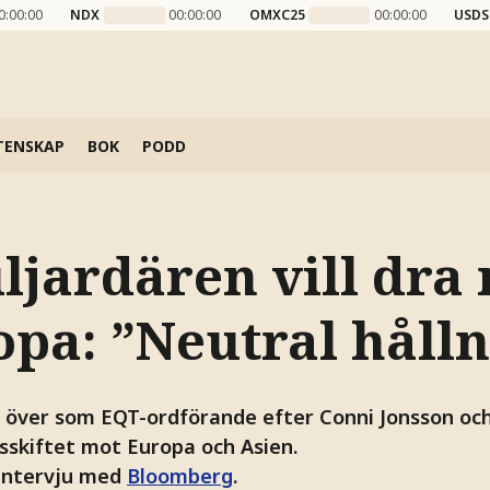
0:00:00
NDX
00:00:00
OMXC25
00:00:00
USDS
TENSKAP
BOK
PODD
jardären vill dra 
opa: ”Neutral håll
r över som EQT-ordförande efter Conni Jonsson och 
gsskiftet mot Europa och Asien.
 intervju med
Bloomberg
.