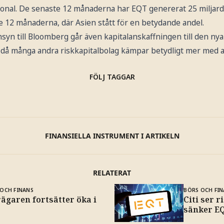
ional. De senaste 12 månaderna har EQT genererat 25 miljarder
e 12 månaderna, där Asien stått för en betydande andel.
nsyn till Bloomberg går även kapitalanskaffningen till den n
id då många andra riskkapitalbolag kämpar betydligt mer med att
FÖLJ TAGGAR
FINANSIELLA INSTRUMENT I ARTIKELN
RELATERAT
OCH FINANS
BÖRS OCH FIN
ägaren fortsätter öka i
Citi ser r
sänker EQ