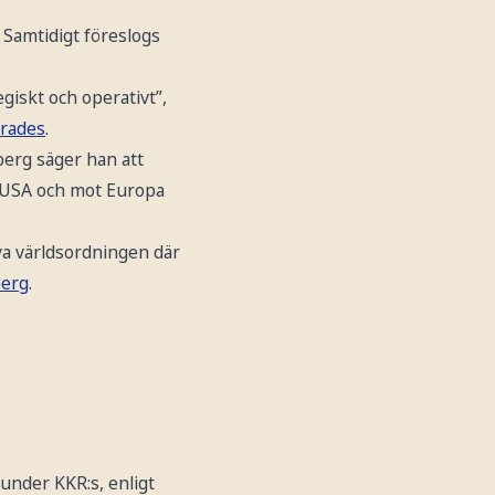
. Samtidigt föreslogs
egiskt och operativt”,
erades
.
berg säger han att
 i USA och mot Europa
nya världsordningen där
erg
.
 under KKR:s, enligt