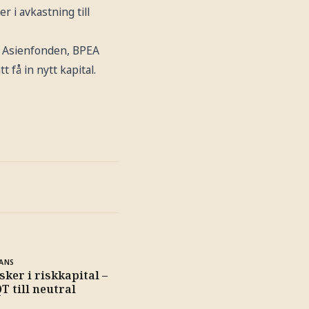
 i avkastning till
ya Asienfonden, BPEA
 få in nytt kapital.
ANS
isker i riskkapital –
T till neutral