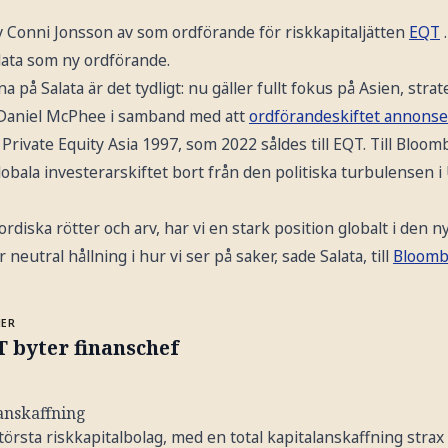
v Conni Jonsson av som ordförande för riskkapitaljätten
EQT
lata som ny ordförande.
på Salata är det tydligt: nu gäller fullt fokus på Asien, strat
 Daniel McPhee i samband med att
ordförandeskiftet annons
Private Equity Asia 1997, som 2022 såldes till EQT. Till Bloom
lobala investerarskiftet bort från den politiska turbulensen
diska rötter och arv, har vi en stark position globalt i den 
 neutral hållning i hur vi ser på saker, sade Salata, till
Bloomb
MER
 byter finanschef
anskaffning
törsta riskkapitalbolag, med en total kapitalanskaffning strax