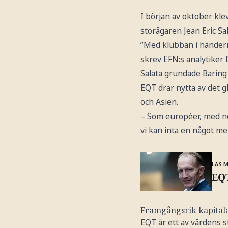
I början av oktober kle
storägaren Jean Eric Sa
”Med klubban i händerna 
skrev EFN:s analytiker
Salata grundade Baring 
EQT drar nytta av det g
och Asien.
– Som européer, med nor
vi kan inta en något mer
LÄS 
EQT
Framgångsrik kapital
EQT är ett av värdens s