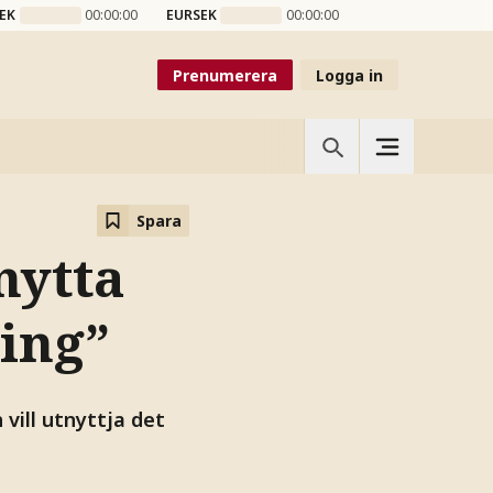
EK
00:00:00
EURSEK
00:00:00
Prenumerera
Logga in
Spara
nytta
ning”
vill utnyttja det