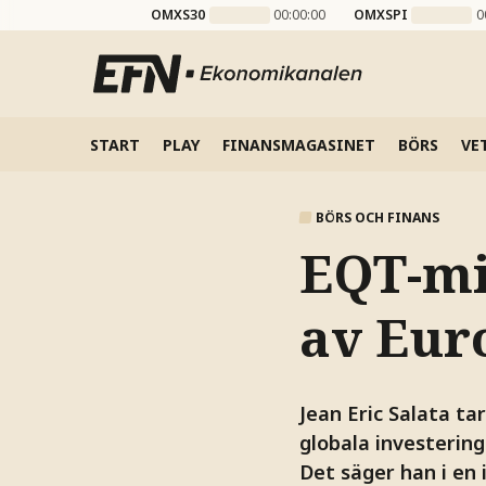
OMXS30
00:00:00
OMXSPI
0
START
PLAY
FINANSMAGASINET
BÖRS
VE
BÖRS OCH FINANS
EQT-mil
av Eur
Jean Eric Salata ta
globala investerin
Det säger han i en