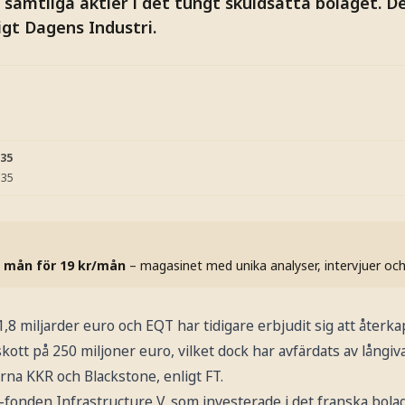
 samtliga aktier i det tungt skuldsatta bolaget. D
igt Dagens Industri.
:35
:35
 mån för 19 kr/mån
– magasinet med unika analyser, intervjuer oc
,8 miljarder euro och EQT har tidigare erbjudit sig att återka
skott på 250 miljoner euro, vilket dock har avfärdats av långiv
na KKR och Blackstone, enligt FT.
fonden Infrastructure V, som investerade i det franska bola