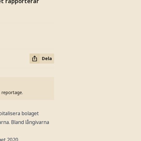
et rapporterar
Dela
h reportage.
pitalisera bolaget
arna. Bland långivarna
get 2020.