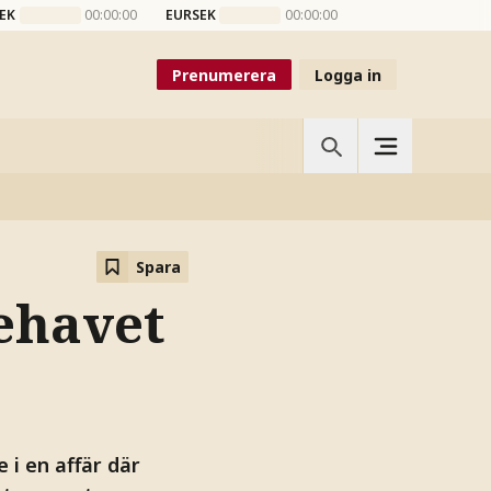
EK
00:00:00
EURSEK
00:00:00
Prenumerera
Logga in
Spara
nehavet
 i en affär där