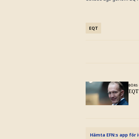
EQT
BÖRS 
EQT
Hämta EFN:s app för 