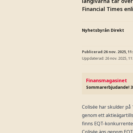
långivarna tar över
Financial Times enl
Nyhetsbyrån Direkt
Publicerad:
26 nov. 2025, 11
Uppdaterad:
26 nov. 2025, 11
Finansmagasinet
Sommarerbjudande! 3
Colisée har skulder på 1
genom ett aktieägartill
finns EQT-konkurrenter
Colisée ägs genom EQT-