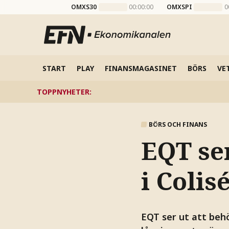
OMXS30
00:00:00
OMXSPI
0
START
PLAY
FINANSMAGASINET
BÖRS
VE
TOPPNYHETER
:
BÖRS OCH FINANS
EQT ser
i Colis
EQT ser ut att behö