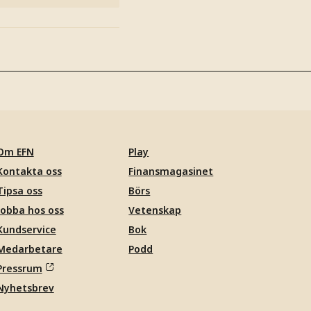
Om EFN
Play
Kontakta oss
Finansmagasinet
Tipsa oss
Börs
Jobba hos oss
Vetenskap
Kundservice
Bok
Medarbetare
Podd
Pressrum
Nyhetsbrev