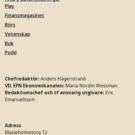
Play
Finansmagasinet
Börs
Vetenskap
Bok
Podd
Chefredaktör:
Anders Hägerstrand
VD, EFN Ekonomikanalen:
Maria Nordin Wessman
Redaktionschef och tf ansvarig utgivare:
Eric
Emanuelsson
Adress
Blasieholmstorg 12