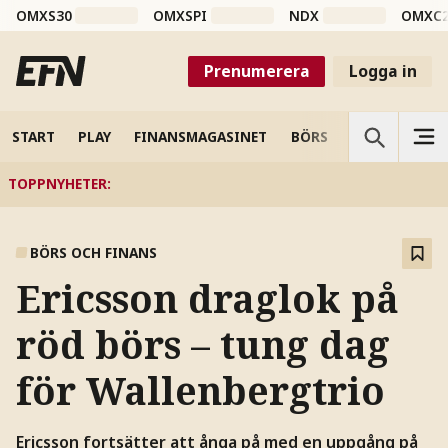
OMXS30
OMXSPI
NDX
OMXC
Prenumerera
Logga in
START
PLAY
FINANSMAGASINET
BÖRS
VETENSKAP
TOPPNYHETER
:
BÖRS OCH FINANS
Ericsson draglok på
röd börs – tung dag
för Wallenbergtrio
Ericsson fortsätter att ånga på med en uppgång på