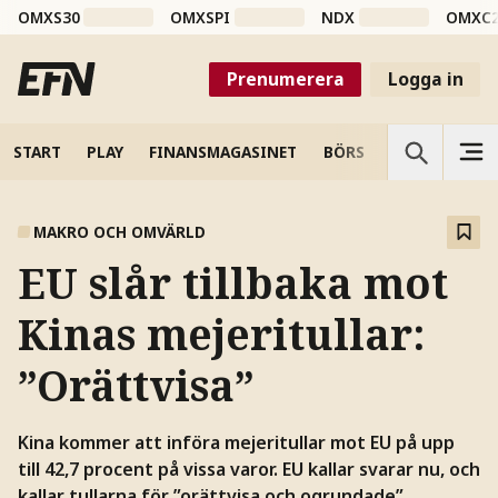
OMXS30
OMXSPI
NDX
OMXC
Prenumerera
Logga in
START
PLAY
FINANSMAGASINET
BÖRS
VETENSKAP
MAKRO OCH OMVÄRLD
EU slår tillbaka mot
Kinas mejeritullar:
”Orättvisa”
Kina kommer att införa mejeritullar mot EU på upp
till 42,7 procent på vissa varor. EU kallar svarar nu, och
kallar tullarna för ”orättvisa och ogrundade”.