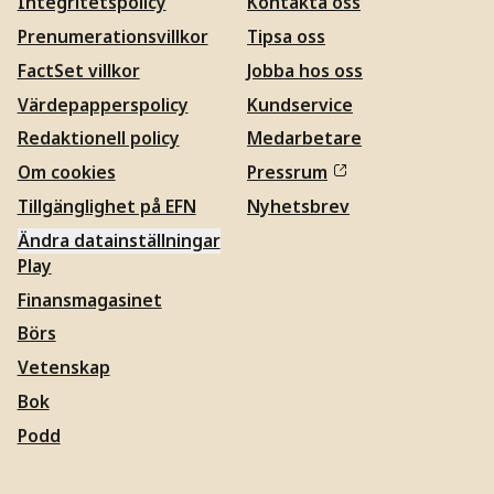
Integritetspolicy
Kontakta oss
Prenumerationsvillkor
Tipsa oss
FactSet villkor
Jobba hos oss
Värdepapperspolicy
Kundservice
Redaktionell policy
Medarbetare
Om cookies
Pressrum
Tillgänglighet på EFN
Nyhetsbrev
Ändra datainställningar
Play
Finansmagasinet
Börs
Vetenskap
Bok
Podd