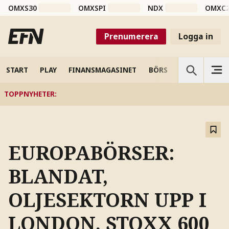
OMXS30
OMXSPI
NDX
OMXC
Prenumerera
Logga in
START
PLAY
FINANSMAGASINET
BÖRS
VETENSKAP
TOPPNYHETER
:
EUROPABÖRSER:
BLANDAT,
OLJESEKTORN UPP I
LONDON, STOXX 600