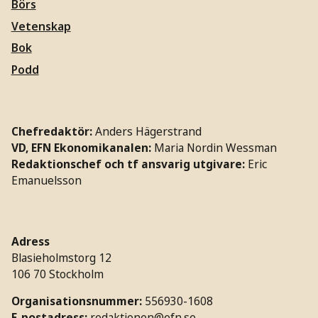
Börs
Vetenskap
Bok
Podd
Chefredaktör:
Anders Hägerstrand
VD, EFN Ekonomikanalen:
Maria Nordin Wessman
Redaktionschef och tf ansvarig utgivare:
Eric
Emanuelsson
Adress
Blasieholmstorg 12
106 70 Stockholm
Organisationsnummer:
556930-1608
E-postadress:
redaktionen@efn.se