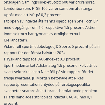
onsdagen. Samlingsindexet Stoxx 600 var oförändrat.
Londonbörsens FTSE 100 var ensamt om att stänga
uppåt med ett lyft på 0,2 procent.
I toppen av indexet återfanns oljebolagen Shell och BP,
med uppgångar om 1,6 respektive 1,5 procent. Aktier
inom sektorn har gynnats av oroligheterna i
Mellanöstern.
Vidare föll sportmodebolaget JD Sports 6 procent på sin
rapport för det första halvåret 2024.
I Tyskland tappade DAX-indexet 0,3 procent.
Sportmodemärket Adidas steg 1,6 procent i kölvattnet
av att sektorkollegan Nike föll på sin rapport för det
tredje kvartalet. JP Morgan betonade att Nikes
rapportpresentation antydde på företagsspecifika
svagheter snarare än ett branschomfattande problem.
I Paris handlades storbolagsindexet CAC 40 ned 0,1
procent.