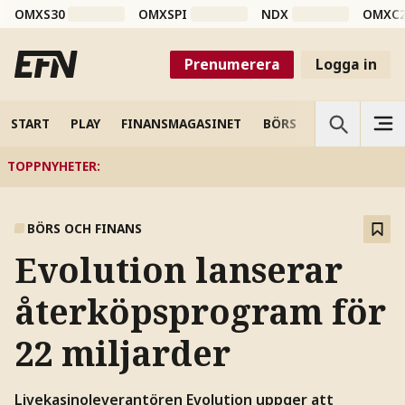
OMXS30
OMXSPI
NDX
OMXC
Prenumerera
Logga in
START
PLAY
FINANSMAGASINET
BÖRS
VETENSKAP
TOPPNYHETER
:
BÖRS OCH FINANS
Evolution lanserar
återköpsprogram för
22 miljarder
Livekasinoleverantören Evolution uppger att