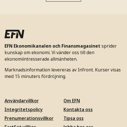
EFN Ekonomikanalen och Finansmagasinet
sprider
kunskap om ekonomi. Vi vänder oss till den
ekonomiintresserade allmänheten.
Marknadsinformation levereras av Infront. Kurser visas
med 15 minuters fördröjning.
Användarvillkor
Om EFN
Integritetspolicy
Kontakta oss
Prenumerationsvillkor
Tipsa oss
FactSet villkor
Jobba hos oss