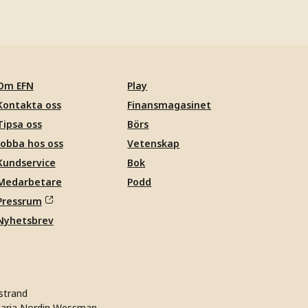
Om EFN
Play
Kontakta oss
Finansmagasinet
Tipsa oss
Börs
Jobba hos oss
Vetenskap
Kundservice
Bok
Medarbetare
Podd
Pressrum
Nyhetsbrev
strand
aria Nordin Wessman