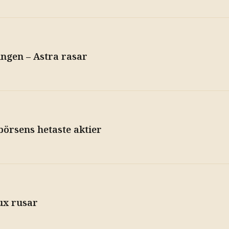
ingen – Astra rasar
börsens hetaste aktier
ux rusar