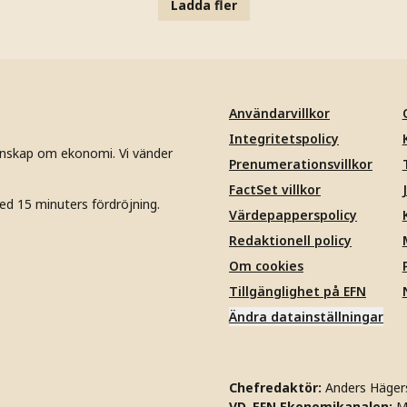
Ladda fler
Användarvillkor
Integritetspolicy
unskap om ekonomi. Vi vänder
Prenumerationsvillkor
FactSet villkor
ed 15 minuters fördröjning.
Värdepapperspolicy
Redaktionell policy
Om cookies
Tillgänglighet på EFN
Ändra datainställningar
Chefredaktör:
Anders Häger
VD, EFN Ekonomikanalen:
M