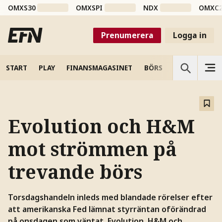
OMXS30
OMXSPI
NDX
OMXC
Prenumerera
Logga in
START
PLAY
FINANSMAGASINET
BÖRS
VETENSKAP
Evolution och H&M
mot strömmen på
trevande börs
Torsdagshandeln inleds med blandade rörelser efter
att amerikanska Fed lämnat styrräntan oförändrad
på onsdagen som väntat. Evolution, H&M och