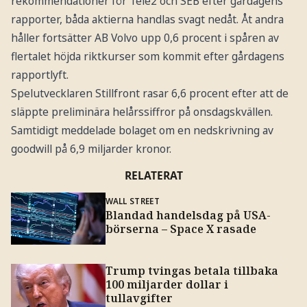
rekommendationer för Tele2 och SEB efter gårdagens
rapporter, båda aktierna handlas svagt nedåt. Åt andra
håller fortsätter AB Volvo upp 0,6 procent i spåren av
flertalet höjda riktkurser som kommit efter gårdagens
rapportlyft.
Spelutvecklaren Stillfront rasar 6,6 procent efter att de
släppte preliminära helårssiffror på onsdagskvällen.
Samtidigt meddelade bolaget om en nedskrivning av
goodwill på 6,9 miljarder kronor.
RELATERAT
WALL STREET
Blandad handelsdag på USA-
börserna – Space X rasade
Trump tvingas betala tillbaka
100 miljarder dollar i
tullavgifter