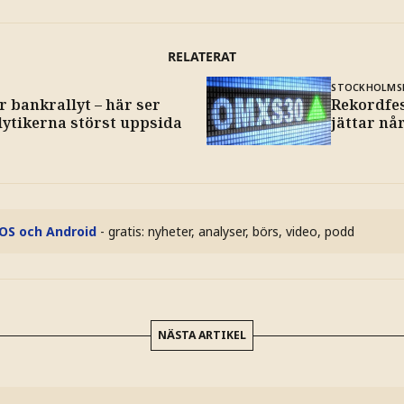
RELATERAT
STOCKHOLMS
r bankrallyt – här ser
Rekordfes
lytikerna störst uppsida
jättar når
iOS och Android
- gratis: nyheter, analyser, börs, video, podd
NÄSTA ARTIKEL