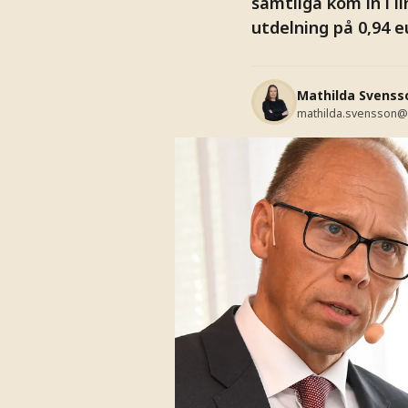
samtliga kom in i l
utdelning på 0,94 e
Mathilda Svenss
mathilda.svensson@