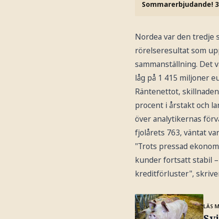
Sommarerbjudande! 3
Nordea var den tredje 
rörelseresultat som upp
sammanställning. Det v
låg på 1 415 miljoner e
Räntenettot, skillnade
procent i årstakt och l
över analytikernas förv
fjolårets 763, väntat va
"Trots pressad ekonomi
kunder fortsatt stabil –
kreditförluster", skriv
LÄS 
Svi