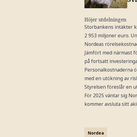
Höjer utdelningen
Storbankens intäkter ko
2 953 miljoner euro. Und
Nordeas rörelsekostnader
Jämfört med närmast f
på fortsatt investeringa
Personalkostnaderna ök
med en utökning av ris
Styrelsen föreslår en ut
För 2025 väntar sig No
kommer avsluta sitt ak
Nordea