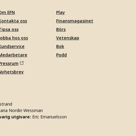
Om EFN
Play
Kontakta oss
Finansmagasinet
Tipsa oss
Börs
Jobba hos oss
Vetenskap
Kundservice
Bok
Medarbetare
Podd
Pressrum
Nyhetsbrev
strand
aria Nordin Wessman
arig utgivare:
Eric Emanuelsson