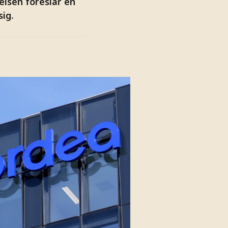
elsen föreslår en
ig.