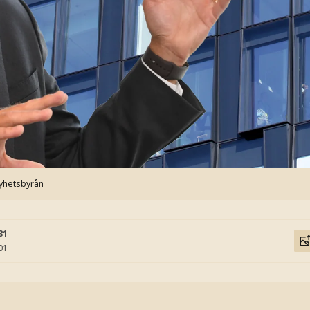
yhetsbyrån
31
01