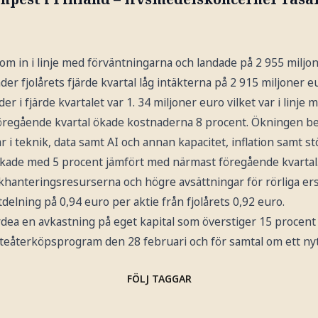
m in i linje med förväntningarna och landade på 2 955 miljon
er fjolårets fjärde kvartal låg intäkterna på 2 915 miljoner e
 i fjärde kvartalet var 1. 34 miljoner euro vilket var i linje
öregående kvartal ökade kostnaderna 8 procent. Ökningen b
r i teknik, data samt AI och annan kapacitet, inflation samt stö
ade med 5 procent jämfört med närmast föregående kvartal.
khanteringsresurserna och högre avsättningar för rörliga ers
delning på 0,94 euro per aktie från fjolårets 0,92 euro.
rdea en avkastning på eget kapital som överstiger 15 procent
iteåterköpsprogram den 28 februari och för samtal om ett ny
FÖLJ TAGGAR