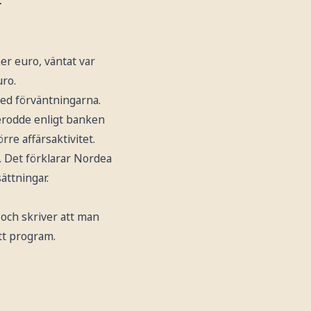
er euro, väntat var
uro.
 med förväntningarna.
erodde enligt banken
rre affärsaktivitet.
 Det förklarar Nordea
ättningar.
 och skriver att man
tt program.