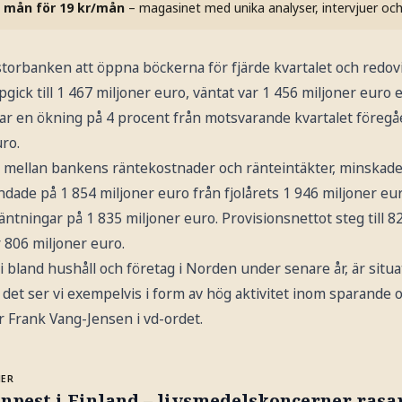
 mån för 19 kr/mån
– magasinet med unika analyser, intervjuer oc
storbanken att öppna böckerna för fjärde kvartalet och redov
gick till 1 467 miljoner euro, väntat var 1 456 miljoner euro e
ar en ökning på 4 procent från motsvarande kvartalet föregåe
uro.
n mellan bankens räntekostnader och ränteintäkter, minskad
andade på 1 854 miljoner euro från fjolårets 1 946 miljoner 
äntningar på 1 835 miljoner euro. Provisionsnettot steg till 8
r 806 miljoner euro.
 bland hushåll och företag i Norden under senare år, är situ
 det ser vi exempelvis i form av hög aktivitet inom sparande o
er Frank Vang-Jensen i vd-ordet.
MER
npest i Finland – livsmedelskoncerner rasa