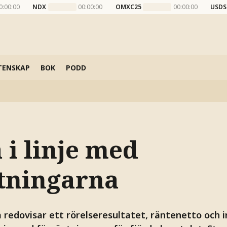
0:00:00
NDX
00:00:00
OMXC25
00:00:00
USDS
TENSKAP
BOK
PODD
 i linje med
tningarna
redovisar ett rörelseresultatet, räntenetto och 