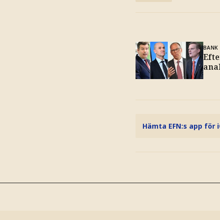
BANK
Efte
ana
Hämta EFN:s app för 