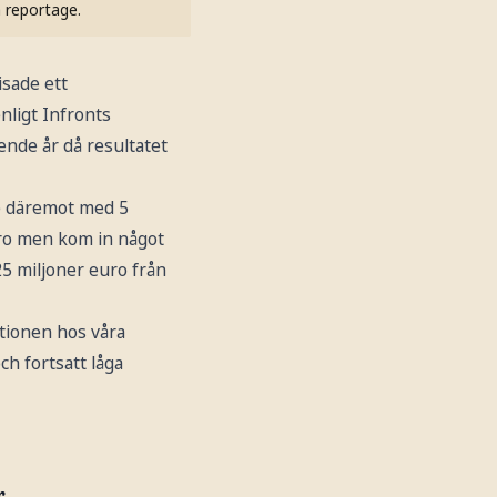
h reportage.
isade ett
nligt Infronts
nde år då resultatet
e däremot med 5
euro men kom in något
25 miljoner euro från
ationen hos våra
ch fortsatt låga
r