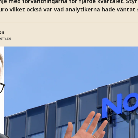
inje med förväntningarna för fjärde kvartalet. Styr
uro vilket också var vad analytikerna hade väntat s
on
efn.se