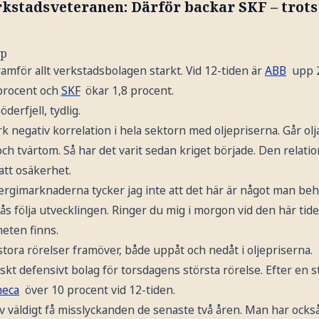
kstadsveteranen: Därför backar SKF – trots
pp
ramför allt verkstadsbolagen starkt. Vid 12-tiden är
ABB
upp 2
 procent och
SKF
ökar 1,8 procent.
öderfjell, tydlig.
k negativ korrelation i hela sektorn med oljepriserna. Går ol
ch tvärtom. Så har det varit sedan kriget började. Den relatio
att osäkerhet.
nergimarknaderna tycker jag inte att det här är något man be
ås följa utvecklingen. Ringer du mig i morgon vid den här tide
eten finns.
i stora rörelser framöver, både uppåt och nedåt i oljepriserna.
iskt defensivt bolag för torsdagens största rörelse. Efter en s
neca
över 10 procent vid 12-tiden.
v väldigt få misslyckanden de senaste två åren. Man har också