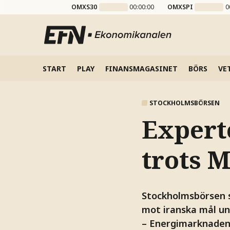
OMXS30
00:00:00
OMXSPI
0
START
PLAY
FINANSMAGASINET
BÖRS
VE
STOCKHOLMSBÖRSEN
Expert
trots 
Stockholmsbörsen s
mot iranska mål un
– Energimarknaden s