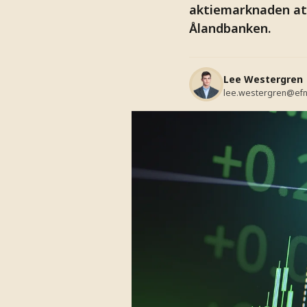
aktiemarknaden att 
Ålandbanken.
Lee Westergren
lee.westergren@efn