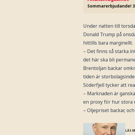
Sommarerbjudande! 3
Under natten till torsd
Donald Trump på onsda
hittills bara marginellt.
– Det finns så starka in
det här ska bli permane
Brentoljan backar omkri
tiden är storbolagsind
Söderfjell tycker att re
– Marknaden är ganska r
en proxy för hur stora r
– Oljepriset backar, oc
LÄS 