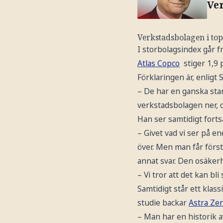
Ver
Verkstadsbolagen i to
I storbolagsindex går f
Atlas Copco
stiger 1,9
Förklaringen är, enligt S
– De har en ganska star
verkstadsbolagen ner, o
Han ser samtidigt forts
– Givet vad vi ser på e
över. Men man får först
annat svar. Den osäkerh
– Vi tror att det kan bl
Samtidigt står ett klass
studie backar
Astra Ze
– Man har en historik a