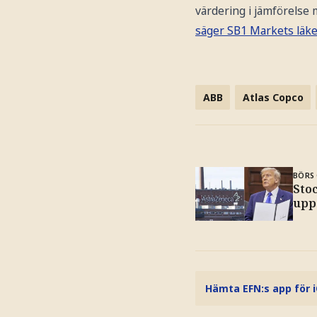
värdering i jämförelse
säger SB1 Markets läke
ABB
Atlas Copco
BÖRS 
Sto
upp
Hämta EFN:s app för 