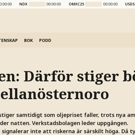
0:00:00
NDX
00:00:00
OMXC25
00:00:00
USDS
TENSKAP
BOK
PODD
en: Därför stiger 
Mellanösternoro
tiger samtidigt som oljepriset faller, trots nya a
der natten. Verkstadsbolagen leder uppgången.
ignalerar inte att riskerna är särskilt höga. Då t