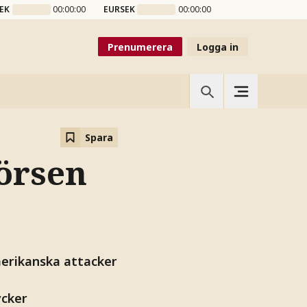
EK
00:00:00
EURSEK
00:00:00
Prenumerera
Logga in
Spara
börsen
merikanska attacker
ycker