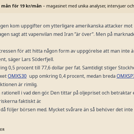
 mån för 19 kr/mån
– magasinet med unika analyser, intervjuer oc
agen kom uppgifter om ytterligare amerikanska attacker mot i
gen sagt att vapenvilan med Iran ”är över”. Men på markna
tressen för att hitta någon form av uppgörelse att man inte är 
nt, säger Lars Söderfjell.
ng 0,5 procent till 77,6 dollar per fat. Samtidigt stiger Stock
exet
OMXS30
upp omkring 0,4 procent, medan breda
OMXSP
aktionen är rimlig.
ationell i vad den gör. Den tittar på oljepriset och betrakt
iskerna faktiskt är.
h då följer börsen med. Mycket svårare än så behöver det inte 
MER