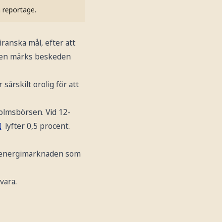
h reportage.
ranska mål, efter att
den märks beskeden
särskilt orolig för att
holmsbörsen. Vid 12-
I
lyfter 0,5 procent.
ar energimarknaden som
vara.