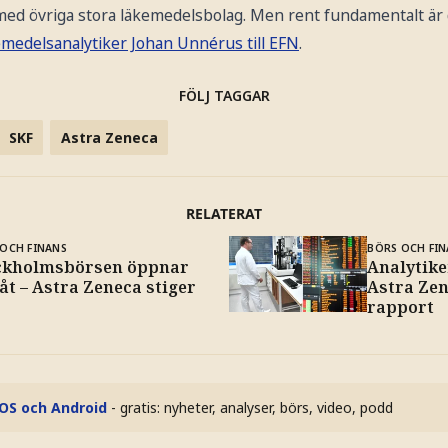
 med övriga stora läkemedelsbolag. Men rent fundamentalt är 
medelsanalytiker Johan Unnérus till EFN
.
FÖLJ TAGGAR
SKF
Astra Zeneca
RELATERAT
OCH FINANS
BÖRS OCH FIN
ckholmsbörsen öppnar
Analytike
åt – Astra Zeneca stiger
Astra Zen
rapport
iOS och Android
- gratis: nyheter, analyser, börs, video, podd