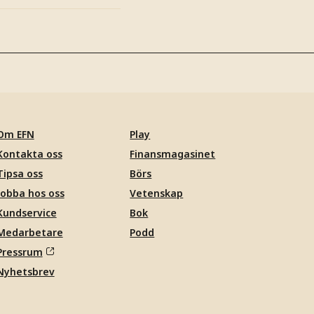
Om EFN
Play
Kontakta oss
Finansmagasinet
Tipsa oss
Börs
Jobba hos oss
Vetenskap
Kundservice
Bok
Medarbetare
Podd
Pressrum
Nyhetsbrev