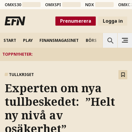
OMXS30
OMXSPI
NDX
OMXC
Prenumerera
Logga in
START
PLAY
FINANSMAGASINET
BÖRS
VETENSKAP
TOPPNYHETER
:
TULLKRIGET
Experten om nya
tullbeskedet: ”Helt
ny nivå av
osäkerhet”