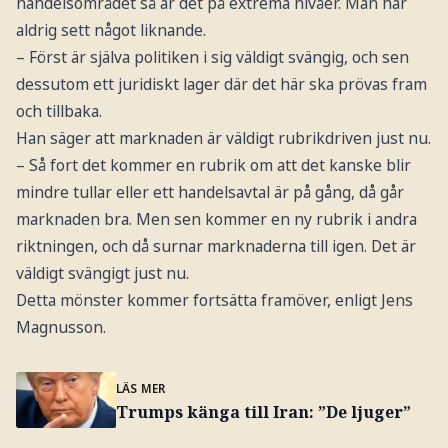
handelsområdet så är det på extrema nivåer. Man har
aldrig sett något liknande.
– Först är själva politiken i sig väldigt svängig, och sen
dessutom ett juridiskt lager där det här ska prövas fram
och tillbaka.
Han säger att marknaden är väldigt rubrikdriven just nu.
– Så fort det kommer en rubrik om att det kanske blir
mindre tullar eller ett handelsavtal är på gång, då går
marknaden bra. Men sen kommer en ny rubrik i andra
riktningen, och då surnar marknaderna till igen. Det är
väldigt svängigt just nu.
Detta mönster kommer fortsätta framöver, enligt Jens
Magnusson.
LÄS MER
Trumps känga till Iran: ”De ljuger”