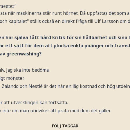
menter"
rata när maskinerna står runt hörnet. Då uppfattas det som a
h kapitalet" ställs också en direkt fråga till Ulf Larsson om 
en har själva fått hård kritik för sin hållbarhet och sina
är ett sätt för dem att plocka enkla poänger och frams
m av greenwashing?
lv. Jag ska inte bedöma.
igt mönster.
, Zalando och Nestlé är det här en låg kostnad och hög utdel
r att utvecklingen kan fortsätta.
n inte om man undviker att prata med dem det gäller.
FÖLJ TAGGAR