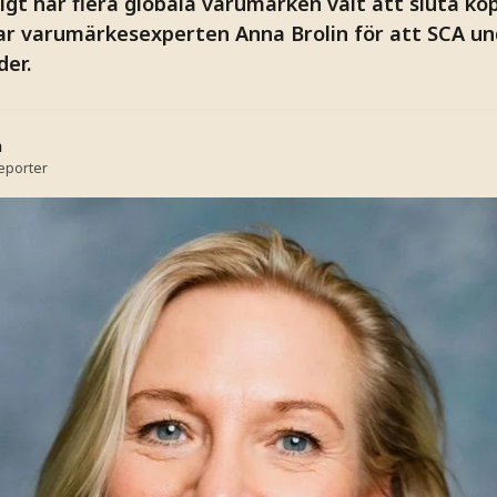
igt har flera globala varumärken valt att sluta kö
ar varumärkesexperten Anna Brolin för att SCA un
der.
n
reporter