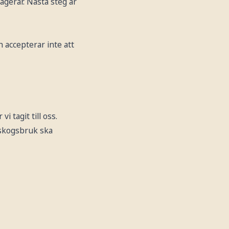
eagerar. Nästa steg är
 accepterar inte att
 tagit till oss.
skogsbruk ska