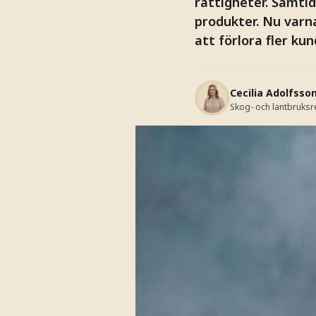
rättigheter. Samtid
produkter. Nu varn
att förlora fler kun
Cecilia Adolfsso
Skog- och lantbruks