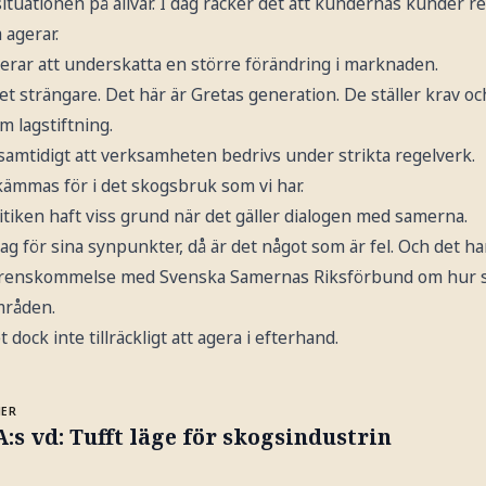
 situationen på allvar. I dag räcker det att kundernas kunder r
 agerar.
erar att underskatta en större förändring i marknaden.
t strängare. Det här är Gretas generation. De ställer krav och
 lagstiftning.
samtidigt att verksamheten bedrivs under strikta regelverk.
skämmas för i det skogsbruk som vi har.
tiken haft viss grund när det gäller dialogen med samerna.
 för sina synpunkter, då är det något som är fel. Och det har vi
verenskommelse med Svenska Samernas Riksförbund om hur 
mråden.
 dock inte tillräckligt att agera i efterhand.
MER
:s vd: Tufft läge för skogsindustrin