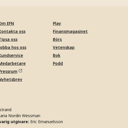
Om EFN
Play
Kontakta oss
Finansmagasinet
Tipsa oss
Börs
Jobba hos oss
Vetenskap
Kundservice
Bok
Medarbetare
Podd
Pressrum
Nyhetsbrev
strand
aria Nordin Wessman
arig utgivare:
Eric Emanuelsson