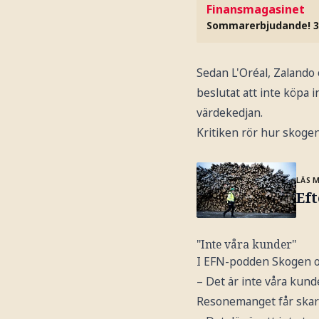
Finansmagasinet
Sommarerbjudande! 3
Sedan L'Oréal, Zalando 
beslutat att inte köpa i
värdekedjan.
Kritiken rör hur skog
LÄS 
Eft
"Inte våra kunder"
I EFN-podden Skogen oc
– Det är inte våra kund
Resonemanget får skarp