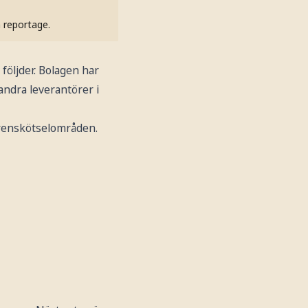
h reportage.
följder. Bolagen har
 andra leverantörer i
 renskötselområden.