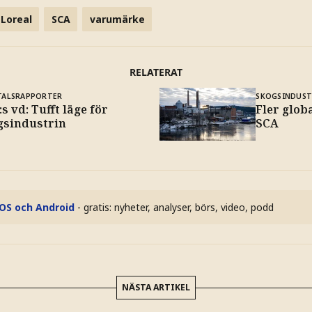
Loreal
SCA
varumärke
RELATERAT
TALSRAPPORTER
SKOGSINDUST
s vd: Tufft läge för
Fler glob
gsindustrin
SCA
iOS och Android
- gratis: nyheter, analyser, börs, video, podd
NÄSTA ARTIKEL