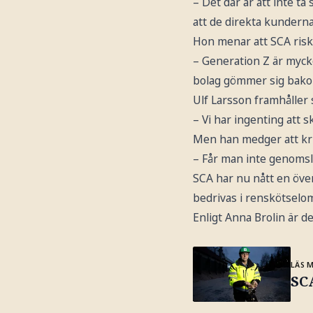
– Det där är att inte ta
att de direkta kunderna
Hon menar att SCA risk
– Generation Z är mycke
bolag gömmer sig bakom
Ulf Larsson framhåller 
– Vi har ingenting att 
Men han medger att kri
– Får man inte genomslag
SCA har nu nått en ö
bedrivas i renskötselo
Enligt Anna Brolin är det
LÄS 
SCA