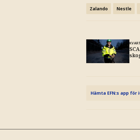
Zalando
Nestle
KVAR
SCA:
sko
Hämta EFN:s app för 