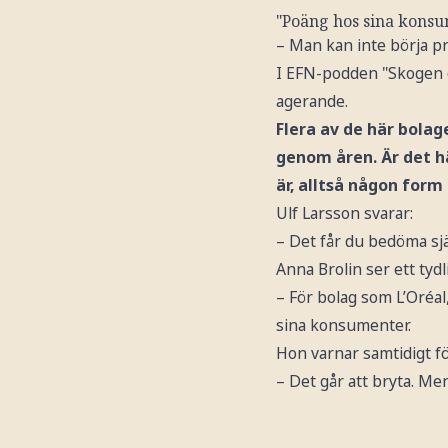
"Poäng hos sina konsu
– Man kan inte börja p
I EFN-podden "Skogen oc
agerande.
Flera av de här bolag
genom åren. Är det h
är, alltså någon for
Ulf Larsson svarar:
– Det får du bedöma sjä
Anna Brolin ser ett tydl
– För bolag som L’Oréal
sina konsumenter.
Hon varnar samtidigt fö
– Det går att bryta. Me