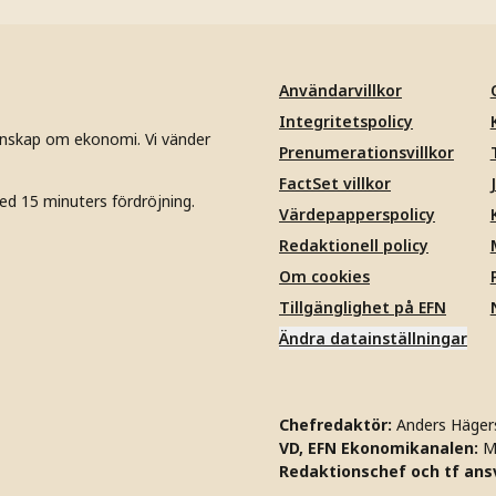
Användarvillkor
Integritetspolicy
unskap om ekonomi. Vi vänder
Prenumerationsvillkor
FactSet villkor
ed 15 minuters fördröjning.
Värdepapperspolicy
Redaktionell policy
Om cookies
Tillgänglighet på EFN
Ändra datainställningar
Chefredaktör:
Anders Häger
VD, EFN Ekonomikanalen:
M
Redaktionschef och tf ansv