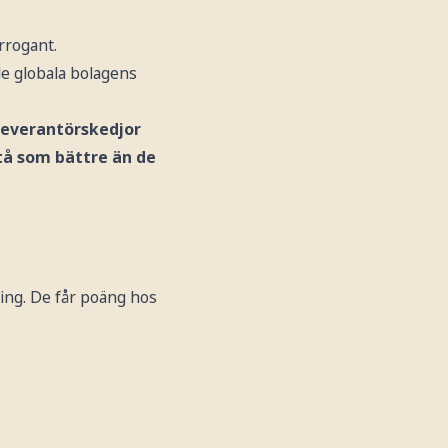
rrogant.
de globala bolagens
 leverantörskedjor
tå som bättre än de
ning. De får poäng hos