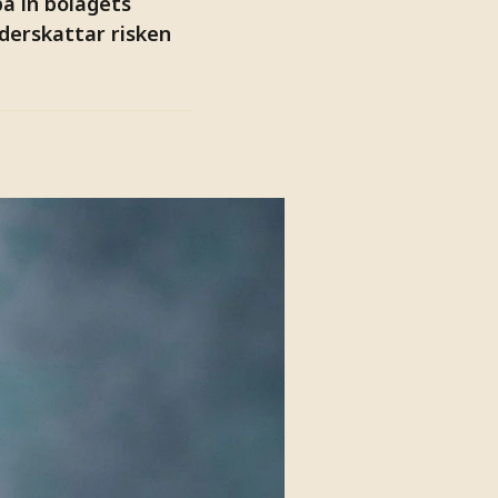
pa in bolagets
derskattar risken