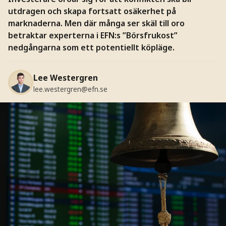
utdragen och skapa fortsatt osäkerhet på
marknaderna. Men där många ser skäl till oro
betraktar experterna i EFN:s ”Börsfrukost”
nedgångarna som ett potentiellt köpläge.
Lee Westergren
lee.westergren@efn.se