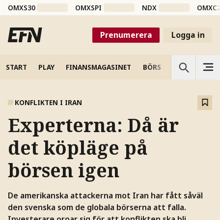
OMXS30
OMXSPI
NDX
OMXC
Prenumerera
Logga in
START
PLAY
FINANSMAGASINET
BÖRS
VETENSKAP
KONFLIKTEN I IRAN
Experterna: Då är
det köpläge på
börsen igen
De amerikanska attackerna mot Iran har fått såväl
den svenska som de globala börserna att falla.
Investerare oroar sig för att konflikten ska bli