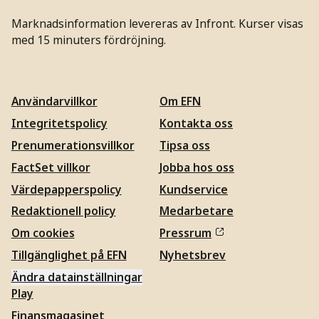
Marknadsinformation levereras av Infront. Kurser visas
med 15 minuters fördröjning.
Användarvillkor
Om EFN
Integritetspolicy
Kontakta oss
Prenumerationsvillkor
Tipsa oss
FactSet villkor
Jobba hos oss
Värdepapperspolicy
Kundservice
Redaktionell policy
Medarbetare
Om cookies
Pressrum
Tillgänglighet på EFN
Nyhetsbrev
Ändra datainställningar
Play
Finansmagasinet