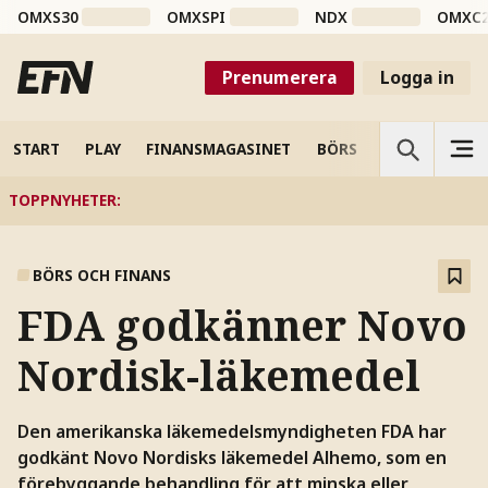
OMXS30
OMXSPI
NDX
OMXC
Prenumerera
Logga in
START
PLAY
FINANSMAGASINET
BÖRS
VETENSKAP
TOPPNYHETER
:
BÖRS OCH FINANS
FDA godkänner Novo
Nordisk-läkemedel
Den amerikanska läkemedelsmyndigheten FDA har
godkänt Novo Nordisks läkemedel Alhemo, som en
förebyggande behandling för att minska eller