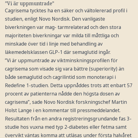
”Vi är uppmuntrade”
Cagrisema tycktes ha en säker och vältolererad profil i
studien, enligt Novo Nordisk. Den vanligaste
biverkningen var mag- tarmrelaterad och den stora
majoriteten biverkningar var milda till måttliga och
minskade över tid i linje med behandling av
läkemedelsklassen GLP-1 där semaglutid ingår.
”Vi är uppmuntrade av viktminskningsprofilen för
cagrisema som visade sig vara bättre (superiority) än
både semaglutid och cagrilintid som monoterapi i
Redefine 1-studien. Detta uppnåddes trots att enbart 57
procent av patienterna nådde den högsta dosen av
cagrisema”, sade Novo Nordisk forskningschef Martin
Holst Lange i en kommentar till pressmeddelandet.
Resultaten från en andra registreringsgrundande fas 3-
studie hos vuxna med typ 2-diabetes eller fetma samt
övervikt väntas komma att utläsas under första halvåret