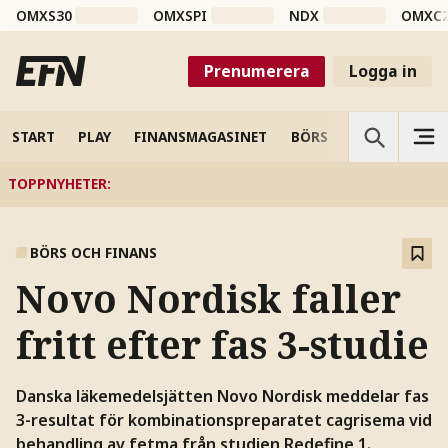
OMXS30
OMXSPI
NDX
OMXC
Prenumerera
Logga in
START
PLAY
FINANSMAGASINET
BÖRS
VETENSKAP
TOPPNYHETER
:
BÖRS OCH FINANS
Novo Nordisk faller
fritt efter fas 3-studie
Danska läkemedelsjätten Novo Nordisk meddelar fas
3-resultat för kombinationspreparatet cagrisema vid
behandling av fetma från studien Redefine 1.