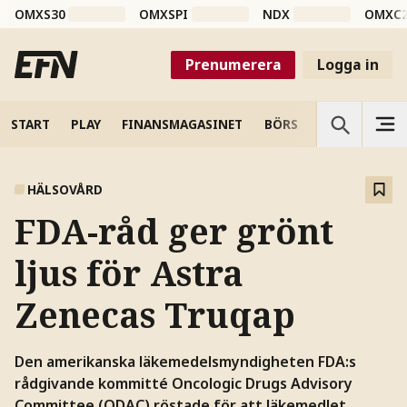
OMXS30
OMXSPI
NDX
OMXC
Prenumerera
Logga in
START
PLAY
FINANSMAGASINET
BÖRS
VETENSKAP
HÄLSOVÅRD
FDA-råd ger grönt
ljus för Astra
Zenecas Truqap
Den amerikanska läkemedelsmyndigheten FDA:s
rådgivande kommitté Oncologic Drugs Advisory
Committee (ODAC) röstade för att läkemedlet