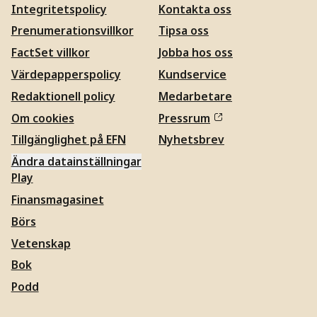
Integritetspolicy
Kontakta oss
Prenumerationsvillkor
Tipsa oss
FactSet villkor
Jobba hos oss
Värdepapperspolicy
Kundservice
Redaktionell policy
Medarbetare
Om cookies
Pressrum
Tillgänglighet på EFN
Nyhetsbrev
Ändra datainställningar
Play
Finansmagasinet
Börs
Vetenskap
Bok
Podd