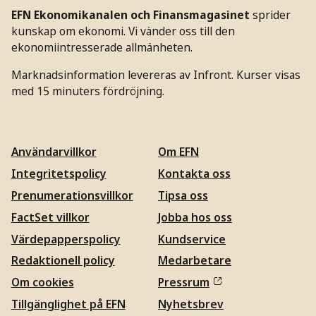
EFN Ekonomikanalen och Finansmagasinet
sprider
kunskap om ekonomi. Vi vänder oss till den
ekonomiintresserade allmänheten.
Marknadsinformation levereras av Infront. Kurser visas
med 15 minuters fördröjning.
Användarvillkor
Om EFN
Integritetspolicy
Kontakta oss
Prenumerationsvillkor
Tipsa oss
FactSet villkor
Jobba hos oss
Värdepapperspolicy
Kundservice
Redaktionell policy
Medarbetare
Om cookies
Pressrum
Tillgänglighet på EFN
Nyhetsbrev