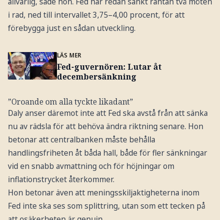
allvarlig, sade hon. Fed har redan sänkt räntan två möten
i rad, ned till intervallet 3,75–4,00 procent, för att
förebygga just en sådan utveckling.
LÄS MER
Fed-guvernören: Lutar åt
decembersänkning
”Oroande om alla tyckte likadant”
Daly anser däremot inte att Fed ska avstå från att sänka
nu av rädsla för att behöva ändra riktning senare. Hon
betonar att centralbanken måste behålla
handlingsfriheten åt båda hall, både för fler sänkningar
vid en snabb avmattning och för höjningar om
inflationstrycket återkommer.
Hon betonar även att meningsskiljaktigheterna inom
Fed inte ska ses som splittring, utan som ett tecken på
att osäkerheten är genuin.