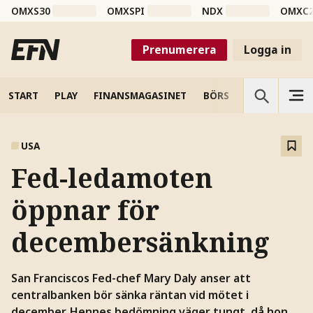
OMXS30
OMXSPI
NDX
OMXC
Prenumerera
Logga in
START
PLAY
FINANSMAGASINET
BÖRS
VETENSKAP
USA
Fed-ledamoten
öppnar för
decembersänkning
San Franciscos Fed-chef Mary Daly anser att
centralbanken bör sänka räntan vid mötet i
december. Hennes bedömning väger tungt, då hon