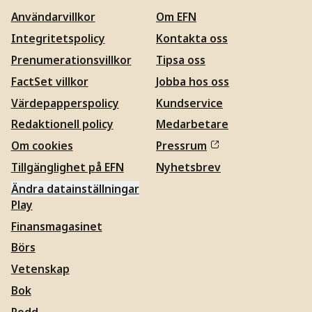
Användarvillkor
Om EFN
Integritetspolicy
Kontakta oss
Prenumerationsvillkor
Tipsa oss
FactSet villkor
Jobba hos oss
Värdepapperspolicy
Kundservice
Redaktionell policy
Medarbetare
Om cookies
Pressrum
Tillgänglighet på EFN
Nyhetsbrev
Ändra datainställningar
Play
Finansmagasinet
Börs
Vetenskap
Bok
Podd