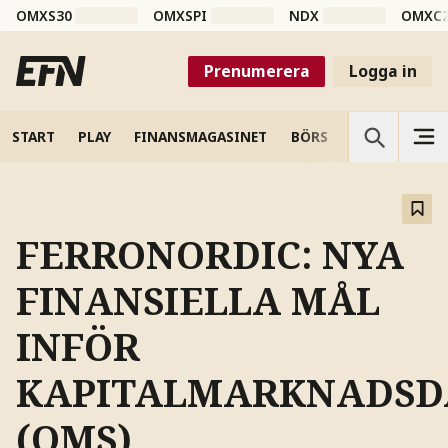
OMXS30
OMXSPI
NDX
OMXC
Prenumerera
Logga in
START
PLAY
FINANSMAGASINET
BÖRS
VETENSKAP
FERRONORDIC: NYA
FINANSIELLA MÅL
INFÖR
KAPITALMARKNADSD
(OMS)