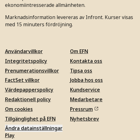
ekonomiintresserade allmänheten.
Marknadsinformation levereras av Infront. Kurser visas
med 15 minuters fördröjning.
Användarvillkor
Om EFN
Integritetspolicy
Kontakta oss
Prenumerationsvillkor
Tipsa oss
FactSet villkor
Jobba hos oss
Värdepapperspolicy
Kundservice
Redaktionell policy
Medarbetare
Om cookies
Pressrum
Tillgänglighet på EFN
Nyhetsbrev
Ändra datainställningar
Play