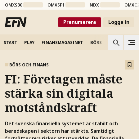
OMXS30
OMXSPI
NDX
OMXC
Prenumerera
Logga in
START
PLAY
FINANSMAGASINET
BÖRS
VETENSKAP
BÖRS OCH FINANS
FI: Företagen måste
stärka sin digitala
motståndskraft
Det svenska finansiella systemet är stabilt och
beredskapen i sektorn har stärkts. Samtidigt
fortsätter nya risker att utvecklas. De finansiella