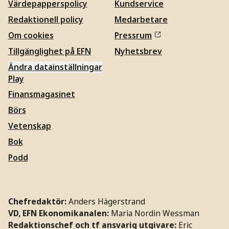
Värdepapperspolicy
Kundservice
Redaktionell policy
Medarbetare
Om cookies
Pressrum
Tillgänglighet på EFN
Nyhetsbrev
Ändra datainställningar
Play
Finansmagasinet
Börs
Vetenskap
Bok
Podd
Chefredaktör:
Anders Hägerstrand
VD, EFN Ekonomikanalen:
Maria Nordin Wessman
Redaktionschef och tf ansvarig utgivare:
Eric