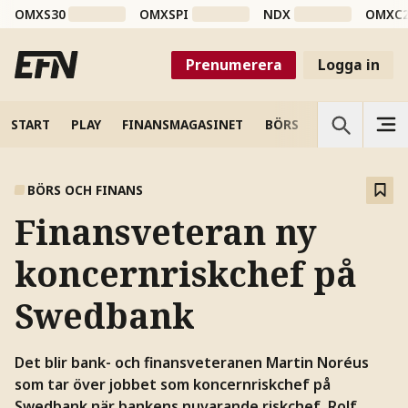
OMXS30
OMXSPI
NDX
OMXC
Prenumerera
Logga in
START
PLAY
FINANSMAGASINET
BÖRS
VETENSKAP
BÖRS OCH FINANS
Finansveteran ny
koncernriskchef på
Swedbank
Det blir bank- och finansveteranen Martin Noréus
som tar över jobbet som koncernriskchef på
Swedbank när bankens nuvarande riskchef, Rolf