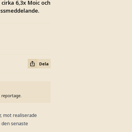
cirka 6,3x Moic och
ressmeddelande.
Dela
h reportage.
r, mot realiserade
i den senaste