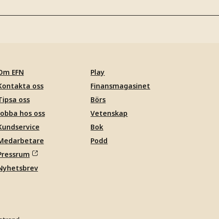
Om EFN
Play
Kontakta oss
Finansmagasinet
Tipsa oss
Börs
Jobba hos oss
Vetenskap
Kundservice
Bok
Medarbetare
Podd
Pressrum
Nyhetsbrev