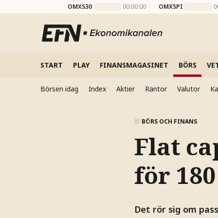
OMXS30
00:00:00
OMXSPI
0
START
PLAY
FINANSMAGASINET
BÖRS
VE
Börsen idag
Index
Aktier
Räntor
Valutor
Ka
BÖRS OCH FINANS
Flat ca
för 18
Det rör sig om pass