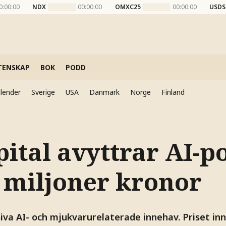
0:00:00
NDX
00:00:00
OMXC25
00:00:00
USDS
TENSKAP
BOK
PODD
lender
Sverige
USA
Danmark
Norge
Finland
pital avyttrar AI-po
0 miljoner kronor
iva AI- och mjukvarurelaterade innehav. Priset in