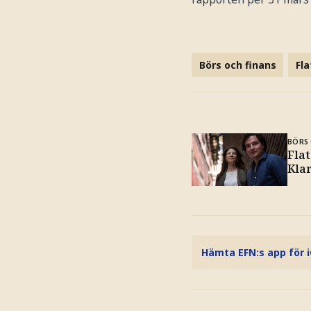
Börs och finans
Fla
BÖRS 
Flat
Kla
Hämta EFN:s app för 