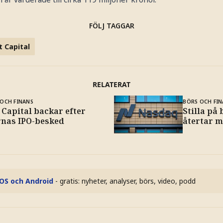
FÖLJ TAGGAR
t Capital
RELATERAT
OCH FINANS
BÖRS OCH FIN
 Capital backar efter
Stilla på 
rnas IPO-besked
återtar 
iOS och Android
- gratis: nyheter, analyser, börs, video, podd