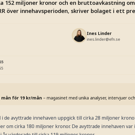
ka 152 miljoner kronor och en bruttoavkastning om 
IRR över innehavsperioden, skriver bolaget i ett p
Ines Linder
ines.linder@efn.se
55
55
 mån för 19 kr/mån
– magasinet med unika analyser, intervjuer oc
l i de avyttrade innehaven uppgick till cirka 28 miljoner krono
der om cirka 180 miljoner kronor. De avyttrade innehaven var 
år värderade till cirka 119 miljoner kronor.