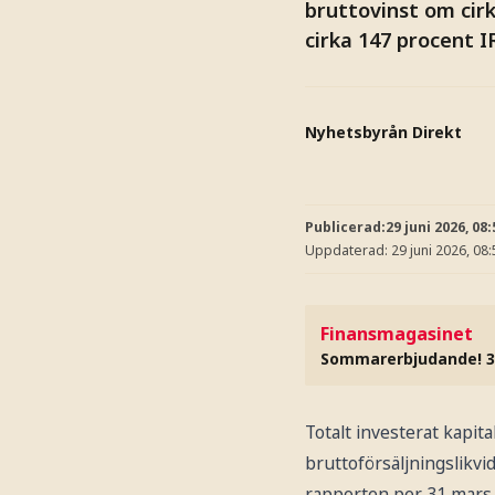
bruttovinst om cir
cirka 147 procent 
Nyhetsbyrån Direkt
Publicerad:
29 juni 2026, 08:
Uppdaterad:
29 juni 2026, 08:
Finansmagasinet
Sommarerbjudande! 3
Totalt investerat kapita
bruttoförsäljningslikvi
rapporten per 31 mars i 