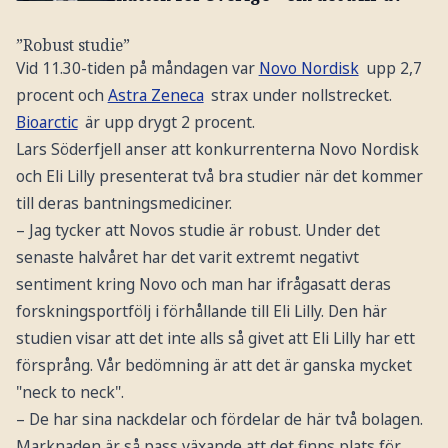
”Robust studie”
Vid 11.30-tiden på måndagen var
Novo Nordisk
upp 2,7
procent och
Astra Zeneca
strax under nollstrecket.
Bioarctic
är upp drygt 2 procent.
Lars Söderfjell anser att konkurrenterna Novo Nordisk
och Eli Lilly presenterat två bra studier när det kommer
till deras bantningsmediciner.
– Jag tycker att Novos studie är robust. Under det
senaste halvåret har det varit extremt negativt
sentiment kring Novo och man har ifrågasatt deras
forskningsportfölj i förhållande till Eli Lilly. Den här
studien visar att det inte alls så givet att Eli Lilly har ett
försprång. Vår bedömning är att det är ganska mycket
"neck to neck".
– De har sina nackdelar och fördelar de här två bolagen.
Marknaden är så pass växande att det finns plats för