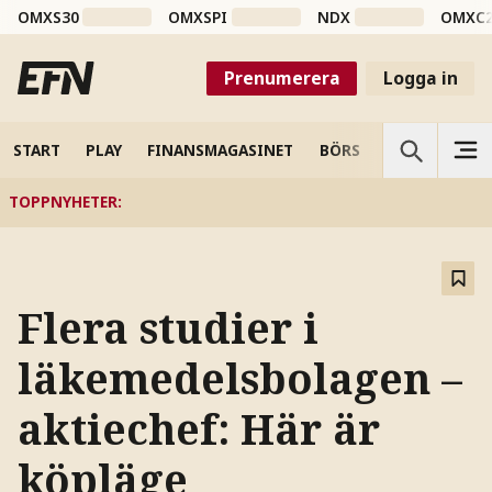
OMXS30
OMXSPI
NDX
OMXC
Prenumerera
Logga in
START
PLAY
FINANSMAGASINET
BÖRS
VETENSKAP
TOPPNYHETER
:
Flera studier i
läkemedelsbolagen –
aktiechef: Här är
köpläge