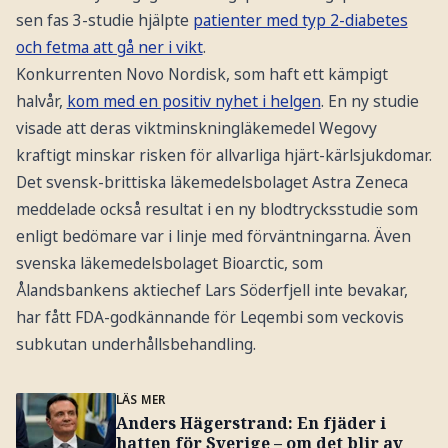
sen fas 3-studie hjälpte
patienter med typ 2-diabetes
och fetma att gå ner i vikt
.
Konkurrenten Novo Nordisk, som haft ett kämpigt
halvår,
kom med en positiv nyhet i helgen
. En ny studie
visade att deras viktminskningläkemedel Wegovy
kraftigt minskar risken för allvarliga hjärt-kärlsjukdomar.
Det svensk-brittiska läkemedelsbolaget Astra Zeneca
meddelade också resultat i en ny blodtrycksstudie som
enligt bedömare var i linje med förväntningarna. Även
svenska läkemedelsbolaget Bioarctic, som
Ålandsbankens aktiechef Lars Söderfjell inte bevakar,
har fått FDA-godkännande för Leqembi som veckovis
subkutan underhållsbehandling.
LÄS MER
Anders Hägerstrand: En fjäder i
hatten för Sverige – om det blir av