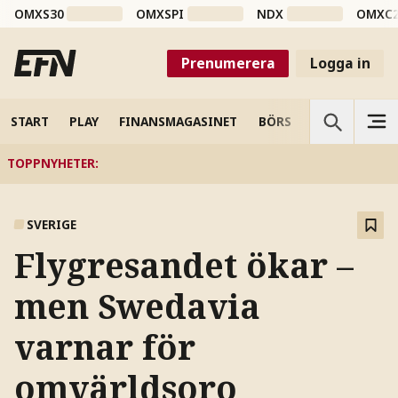
OMXS30
OMXSPI
NDX
OMXC
Prenumerera
Logga in
START
PLAY
FINANSMAGASINET
BÖRS
VETENSKAP
TOPPNYHETER
:
SVERIGE
Flygresandet ökar –
men Swedavia
varnar för
omvärldsoro