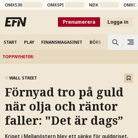
OMXS30
OMXSPI
NDX
OMXC
Prenumerera
Logga in
START
PLAY
FINANSMAGASINET
BÖRS
VETENSKAP
TOPPNYHETER
:
WALL STREET
Förnyad tro på guld
när olja och räntor
faller: "Det är dags”
Kriget i Mellanöstern blev ett sänke för guldpriset.