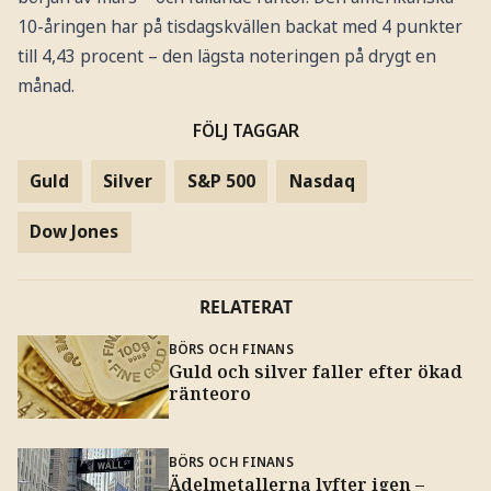
10-åringen har på tisdagskvällen backat med 4 punkter
till 4,43 procent – den lägsta noteringen på drygt en
månad.
FÖLJ TAGGAR
Guld
Silver
S&P 500
Nasdaq
Dow Jones
RELATERAT
BÖRS OCH FINANS
Guld och silver faller efter ökad
ränteoro
BÖRS OCH FINANS
Ädelmetallerna lyfter igen –