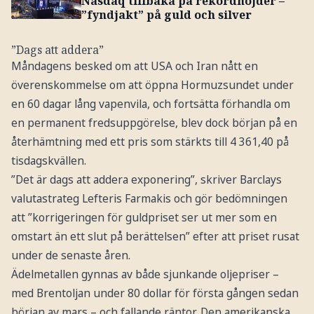
Nasdaq tillbaka på rekordhöjder –
”fyndjakt” på guld och silver
”Dags att addera”
Måndagens besked om att USA och Iran nått en
överenskommelse om att öppna Hormuzsundet under
en 60 dagar lång vapenvila, och fortsätta förhandla om
en permanent fredsuppgörelse, blev dock början på en
återhämtning med ett pris som stärkts till 4 361,40 på
tisdagskvällen.
”Det är dags att addera exponering”, skriver Barclays
valutastrateg Lefteris Farmakis och gör bedömningen
att ”korrigeringen för guldpriset ser ut mer som en
omstart än ett slut på berättelsen” efter att priset rusat
under de senaste åren.
Ädelmetallen gynnas av både sjunkande oljepriser –
med Brentoljan under 80 dollar för första gången sedan
början av mars – och fallande räntor. Den amerikanska