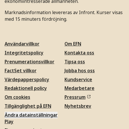
ekonomiintresserade allmänheten.
Marknadsinformation levereras av Infront. Kurser visas
med 15 minuters fördröjning.
Användarvillkor
Om EFN
Integritetspolicy
Kontakta oss
Prenumerationsvillkor
Tipsa oss
FactSet villkor
Jobba hos oss
Värdepapperspolicy
Kundservice
Redaktionell policy
Medarbetare
Om cookies
Pressrum
Tillgänglighet på EFN
Nyhetsbrev
Ändra datainställningar
Play