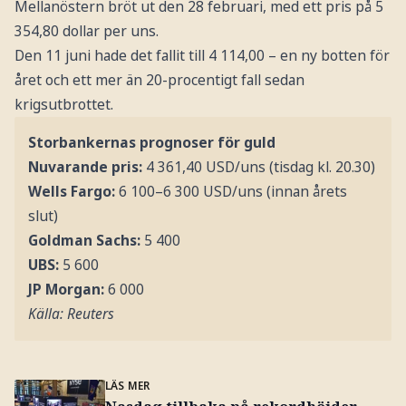
Mellanöstern bröt ut den 28 februari, med ett pris på 5
354,80 dollar per uns.
Den 11 juni hade det fallit till 4 114,00 – en ny botten för
året och ett mer än 20-procentigt fall sedan
krigsutbrottet.
Storbankernas prognoser för guld
Nuvarande pris:
4 361,40 USD/uns (tisdag kl. 20.30)
Wells Fargo:
6 100–6 300 USD/uns (innan årets
slut)
Goldman Sachs:
5 400
UBS:
5 600
JP Morgan:
6 000
Källa: Reuters
LÄS MER