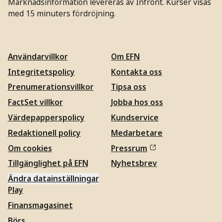
Marknadsinformation levereras av Infront. Kurser visas
med 15 minuters fördröjning.
Användarvillkor
Om EFN
Integritetspolicy
Kontakta oss
Prenumerationsvillkor
Tipsa oss
FactSet villkor
Jobba hos oss
Värdepapperspolicy
Kundservice
Redaktionell policy
Medarbetare
Om cookies
Pressrum
Tillgänglighet på EFN
Nyhetsbrev
Ändra datainställningar
Play
Finansmagasinet
Börs