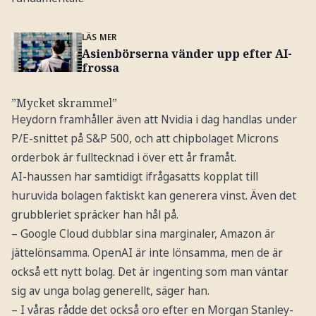
LÄS MER
Asienbörserna vänder upp efter AI-
frossa
”Mycket skrammel”
Heydorn framhåller även att Nvidia i dag handlas under
P/E-snittet på S&P 500, och att chipbolaget Microns
orderbok är fulltecknad i över ett år framåt.
AI-haussen har samtidigt ifrågasatts kopplat till
huruvida bolagen faktiskt kan generera vinst. Även det
grubbleriet spräcker han hål på.
– Google Cloud dubblar sina marginaler, Amazon är
jättelönsamma. OpenAI är inte lönsamma, men de är
också ett nytt bolag. Det är ingenting som man väntar
sig av unga bolag generellt, säger han.
– I våras rådde det också oro efter en Morgan Stanley-