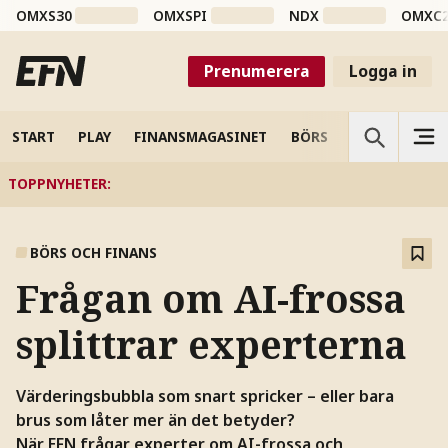
OMXS30
OMXSPI
NDX
OMXC
Prenumerera
Logga in
START
PLAY
FINANSMAGASINET
BÖRS
VETENSKAP
TOPPNYHETER
:
BÖRS OCH FINANS
Frågan om AI-frossa
splittrar experterna
Värderingsbubbla som snart spricker – eller bara
brus som låter mer än det betyder?
När EFN frågar experter om AI-frossa och