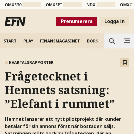
OMXS30
OMXSPI
NDX
OMXC
Prenumerera
Logga in
START
PLAY
FINANSMAGASINET
BÖRS
VETENSKAP
KVARTALSRAPPORTER
Frågetecknet i
Hemnets satsning:
”Elefant i rummet”
Hemnet lanserar ett nytt pilotprojekt där kunder
betalar för sin annons först när bostaden säljs.
Satsningen möts dock av frågetecken, där en