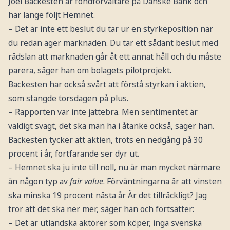
Joel Backesten är fondförvaltare på Danske Bank och
har länge följt Hemnet.
– Det är inte ett beslut du tar ur en styrkeposition när
du redan äger marknaden. Du tar ett sådant beslut med
rädslan att marknaden går åt ett annat håll och du måste
parera, säger han om bolagets pilotprojekt.
Backesten har också svårt att förstå styrkan i aktien,
som stängde torsdagen på plus.
– Rapporten var inte jättebra. Men sentimentet är
väldigt svagt, det ska man ha i åtanke också, säger han.
Backesten tycker att aktien, trots en nedgång på 30
procent i år, fortfarande ser dyr ut.
– Hemnet ska ju inte till noll, nu är man mycket närmare
än någon typ av
fair value
. Förväntningarna är att vinsten
ska minska 19 procent nästa år Är det tillräckligt? Jag
tror att det ska ner mer, säger han och fortsätter:
– Det är utländska aktörer som köper, inga svenska