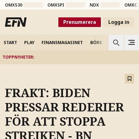
OMXS30
OMXSPI
NDX
OMXC
Prenumerera
Logga in
START
PLAY
FINANSMAGASINET
BÖRS
VETENSKAP
TOPPNYHETER
:
FRAKT: BIDEN
PRESSAR REDERIER
FÖR ATT STOPPA
STREJKEN - BN