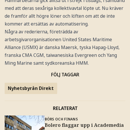
Hamnarbetarna gick alltså ut i strejk i tisdags, i samband
med att deras sexåriga kollektivavtal löpte ut. Nu kräver
de framför allt högre löner och löften om att de inte
kommer att ersättas av automatisering.
Några av rederierna, företrädda av
arbetsgivarorganisationen United States Maritime
Alliance (USMX) är danska Maersk, tyska Hapag-Lloyd,
franska CMA CGM, taiwanesiska Evergreen och Yang
Ming Marine samt sydkoreanska HMM.
FÖLJ TAGGAR
Nyhetsbyrån Direkt
RELATERAT
BÖRS OCH FINANS
Bolero flaggar upp i Academedia