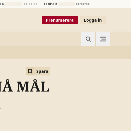
EK
00:00:00
EURSEK
00:00:00
Prenumerera
Logga in
Spara
NÅ MÅL
,