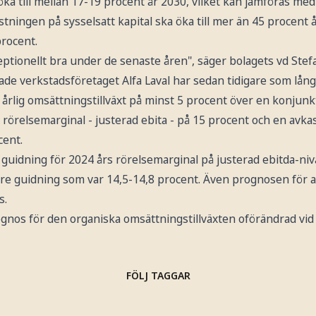
ka till mellan 17-19 procent år 2030, vilket kan jämföras med
astningen på sysselsatt kapital ska öka till mer än 45 procent
procent.
ptionellt bra under de senaste åren", säger bolagets vd Stef
e verkstadsföretaget Alfa Laval har sedan tidigare som långsi
 årlig omsättningstillväxt på minst 5 procent över en konjunk
n rörelsemarginal - justerad ebita - på 15 procent och en avka
cent.
guidning för 2024 års rörelsemarginal på justerad ebitda-nivå t
gare guidning som var 14,5-14,8 procent. Även prognosen för 
s.
nos för den organiska omsättningstillväxten oförändrad vid i
FÖLJ TAGGAR