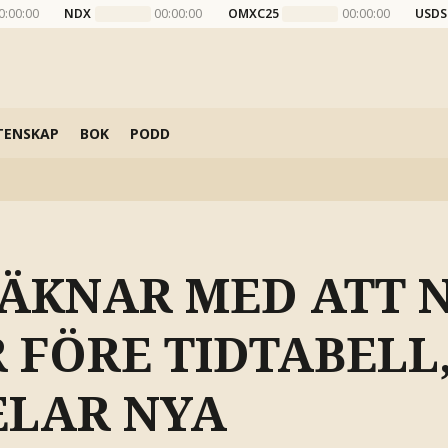
0:00:00
NDX
00:00:00
OMXC25
00:00:00
USDS
TENSKAP
BOK
PODD
RÄKNAR MED ATT 
 FÖRE TIDTABELL
LAR NYA