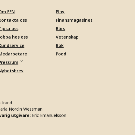
Om EFN
Play
Kontakta oss
Finansmagasinet
Tipsa oss
Börs
Jobba hos oss
Vetenskap
Kundservice
Bok
Medarbetare
Podd
Pressrum
Nyhetsbrev
strand
aria Nordin Wessman
arig utgivare:
Eric Emanuelsson