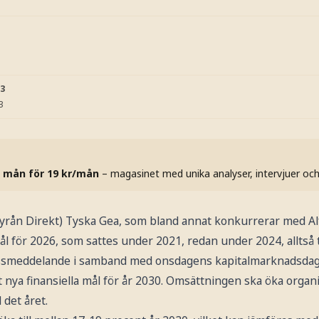
23
3
 mån för 19 kr/mån
– magasinet med unika analyser, intervjuer oc
n Direkt) Tyska Gea, som bland annat konkurrerar med Alf
mål för 2026, som sattes under 2021, redan under 2024, alltså tv
essmeddelande i samband med onsdagens kapitalmarknadsdag
 nya finansiella mål för år 2030. Omsättningen ska öka orga
 det året.