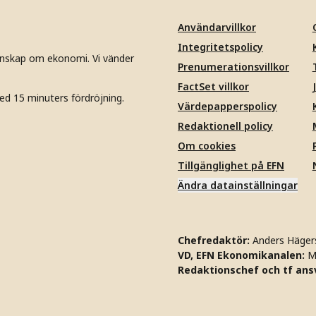
Användarvillkor
Integritetspolicy
unskap om ekonomi. Vi vänder
Prenumerationsvillkor
FactSet villkor
ed 15 minuters fördröjning.
Värdepapperspolicy
Redaktionell policy
Om cookies
Tillgänglighet på EFN
Ändra datainställningar
Chefredaktör:
Anders Häger
VD, EFN Ekonomikanalen:
M
Redaktionschef och tf ansv