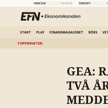
OMXS30
00:00:00
OMXSPI
0
START
PLAY
FINANSMAGASINET
BÖRS
VE
TOPPNYHETER
:
GEA: 
TVÅ ÅR
MEDDE