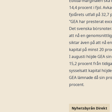
Ebitda-marginalen ska ö
14,4 procent i fjol. Avk
fjolårets utfall på 32,7 
"GEA har presterat exce
Det svenska börsnoterad
att nå en genomsnittlig
siktar även på att nå e
kapital på minst 20 pro
I augusti höjde GEA sin 
15,2 procent från tidi
sysselsatt kapital höjde
GEA lämnade då sin prog
procent.
Nyhetsbyrån Direkt