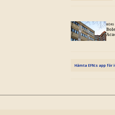
BÖRS 
Bole
Aca
Hämta EFN:s app för 