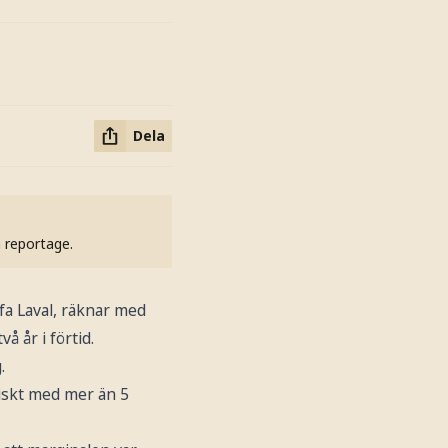
Dela
h reportage.
a Laval, räknar med
å år i förtid.
.
niskt med mer än 5