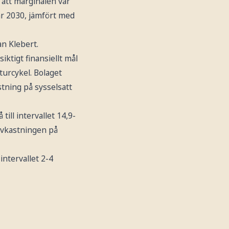
 att marginalen var
 år 2030, jämfört med
an Klebert.
ktigt finansiellt mål
turcykel. Bolaget
stning på sysselsatt
ill intervallet 14,9-
avkastningen på
ntervallet 2-4