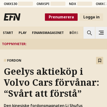
OMXS30
OMXSPI
NDX
OMXC
Prenumerera
Logga in
START
PLAY
FINANSMAGASINET
BÖRS
VETENSKAP
TOPPNYHETER
:
FORDON
Geelys aktieköp i
Volvo Cars förvånar:
“Svårt att förstå”
Den kinesiske fordonsmagnaten Li Shufus