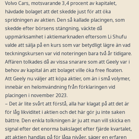
Volvo Cars, motsvarande 3,4 procent av kapitalet,
hävdade bolaget att det skedde just för att öka
spridningen av aktien. Den så kallade placingen, som
skedde efter börsens stängning, väckte då
uppmärksamhet i aktiemarknaden eftersom Li Shufu
valde att sälja på en kurs som var betydligt lägre än vad
teckningskursen var vid noteringen bara två år tidigare.
Affären tolkades då av vissa snarare som att Geely var i
behov av kapital än att bolaget ville öka free floaten.
Att Geely nu väljer att köpa aktier, om än i små volymer,
innebär en helomvändning från förklaringen vid
placingen i november 2023.
– Det är lite svårt att förstå, alla har klagat på att det är
för låg likviditet i aktien och det här gör ju inte saken
bättre. Den enkla tolkningen är ju att man vill skicka en
signal efter det enorma bakslaget efter fjärde kvartalet,
att aktien handlas på för låga nivåer, säger en erfaren