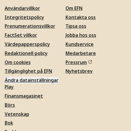
Användarvillkor
Om EFN
Integritetspolicy
Kontakta oss
Prenumerationsvillkor
Tipsa oss
FactSet villkor
Jobba hos oss
Värdepapperspolicy
Kundservice
Redaktionell policy
Medarbetare
Om cookies
Pressrum
Tillgänglighet på EFN
Nyhetsbrev
Ändra datainställningar
Play
Finansmagasinet
Börs
Vetenskap
Bok