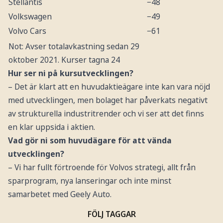
Stellantis
−48
Volkswagen
−49
Volvo Cars
−61
Not: Avser totalavkastning sedan 29
oktober 2021. Kurser tagna 24
Hur ser ni på kursutvecklingen?
februari 2026.
– Det är klart att en huvudaktieägare inte kan vara nöjd
Källa: Infront, Factset.
med utvecklingen, men bolaget har påverkats negativt
av strukturella industritrender och vi ser att det finns
en klar uppsida i aktien.
Vad gör ni som huvudägare för att vända
utvecklingen?
– Vi har fullt förtroende för Volvos strategi, allt från
sparprogram, nya lanseringar och inte minst
samarbetet med Geely Auto.
FÖLJ TAGGAR