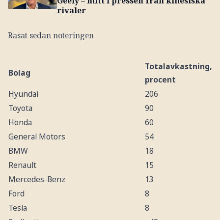
Geely – mitt i pressen från kinesiska
rivaler
Rasat sedan noteringen
Totalavkastning,
Bolag
procent
Hyundai
206
Toyota
90
Honda
60
General Motors
54
BMW
18
Renault
15
Mercedes-Benz
13
Ford
8
Tesla
8