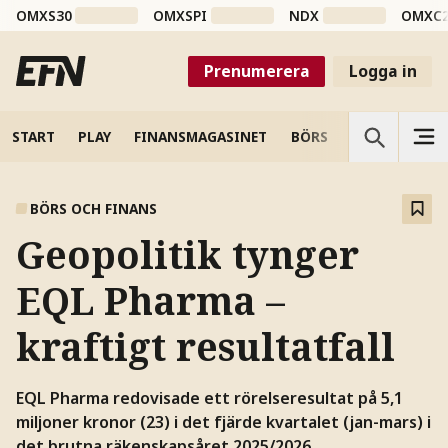
OMXS30
OMXSPI
NDX
OMXC
Prenumerera
Logga in
START
PLAY
FINANSMAGASINET
BÖRS
VETENSKAP
BÖRS OCH FINANS
Geopolitik tynger
EQL Pharma –
kraftigt resultatfall
EQL Pharma redovisade ett rörelseresultat på 5,1
miljoner kronor (23) i det fjärde kvartalet (jan-mars) i
det brutna räkenskapsåret 2025/2026.