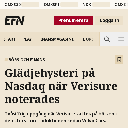
OMXS30
OMXSPI
NDX
OMXC
Prenumerera
Logga in
START
PLAY
FINANSMAGASINET
BÖRS
VETENSKAP
BÖRS OCH FINANS
Glädjehysteri på
Nasdaq när Verisure
noterades
Tvåsiffrig uppgång när Verisure sattes på börsen i
den största introduktionen sedan Volvo Cars.