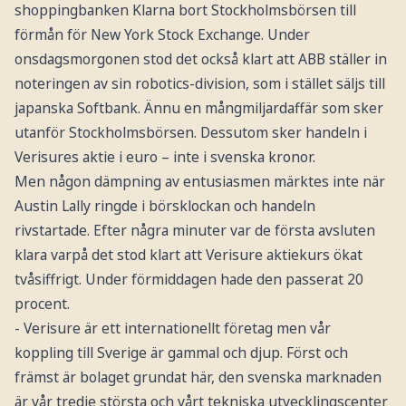
shoppingbanken Klarna bort Stockholmsbörsen till
förmån för New York Stock Exchange. Under
onsdagsmorgonen stod det också klart att ABB ställer in
noteringen av sin robotics-division, som i stället säljs till
japanska Softbank. Ännu en mångmiljardaffär som sker
utanför Stockholmsbörsen. Dessutom sker handeln i
Verisures aktie i euro – inte i svenska kronor.
Men någon dämpning av entusiasmen märktes inte när
Austin Lally ringde i börsklockan och handeln
rivstartade. Efter några minuter var de första avsluten
klara varpå det stod klart att Verisure aktiekurs ökat
tvåsiffrigt. Under förmiddagen hade den passerat 20
procent.
- Verisure är ett internationellt företag men vår
koppling till Sverige är gammal och djup. Först och
främst är bolaget grundat här, den svenska marknaden
är vår tredje största och vårt tekniska utvecklingscenter