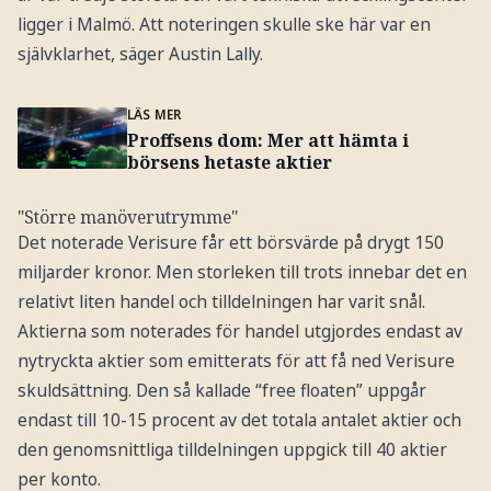
ligger i Malmö. Att noteringen skulle ske här var en
självklarhet, säger Austin Lally.
LÄS MER
Proffsens dom: Mer att hämta i
börsens hetaste aktier
"Större manöverutrymme"
Det noterade Verisure får ett börsvärde på drygt 150
miljarder kronor. Men storleken till trots innebar det en
relativt liten handel och tilldelningen har varit snål.
Aktierna som noterades för handel utgjordes endast av
nytryckta aktier som emitterats för att få ned Verisure
skuldsättning. Den så kallade “free floaten” uppgår
endast till 10-15 procent av det totala antalet aktier och
den genomsnittliga tilldelningen uppgick till 40 aktier
per konto.