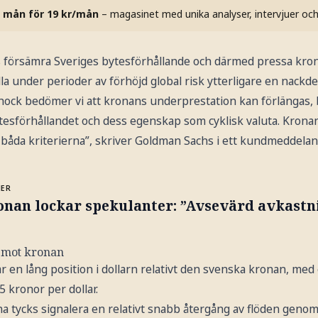
 mån för 19 kr/mån
– magasinet med unika analyser, intervjuer oc
s försämra Sveriges bytesförhållande och därmed pressa kron
la under perioder av förhöjd global risk ytterligare en nackdel
hock bedömer vi att kronans underprestation kan förlängas,
tesförhållandet och dess egenskap som cyklisk valuta. Kronan
 båda kriterierna”, skriver Goldman Sachs i ett kundmeddelan
MER
onan lockar spekulanter: ”Avsevärd avkastn
s mot kronan
n lång position i dollarn relativt den svenska kronan, me
65 kronor per dollar.
a tycks signalera en relativt snabb återgång av flöden gen