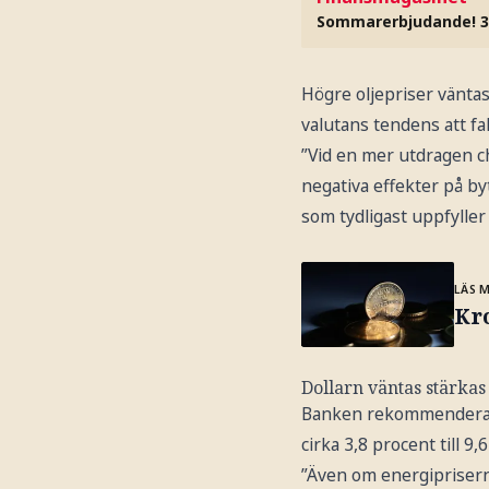
Sommarerbjudande! 3
Högre oljepriser vänta
valutans tendens att fal
”Vid en mer utdragen c
negativa effekter på by
som tydligast uppfyller
LÄS 
Kr
Dollarn väntas stärka
Banken rekommenderar e
cirka 3,8 procent till 9,
”Även om energiprisern