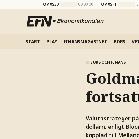
OMXS30
00:00:00
OMXSPI
0
START
PLAY
FINANSMAGASINET
BÖRS
VE
BÖRS OCH FINANS
Goldma
fortsa
Valutastrateger p
dollarn, enligt Bl
kopplad till Mellan