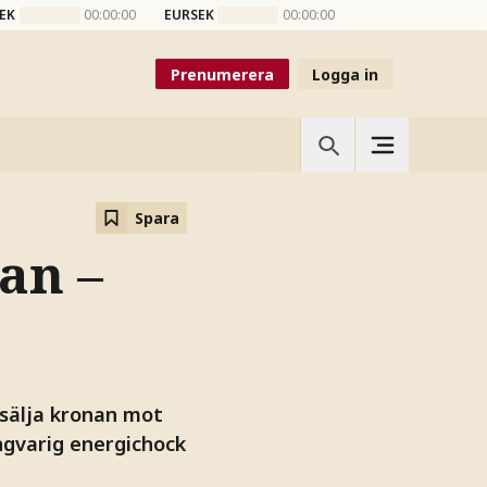
EK
00:00:00
EURSEK
00:00:00
Prenumerera
Logga in
Spara
an –
sälja kronan mot
ngvarig energichock