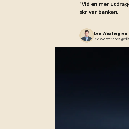
"Vid en mer utdrag
skriver banken.
Lee Westergren
lee.westergren@efn