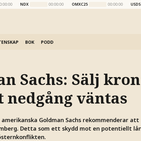
0:00:00
NDX
00:00:00
OMXC25
00:00:00
USDS
TENSKAP
BOK
PODD
n Sachs: Sälj kron
tt nedgång väntas
å amerikanska Goldman Sachs rekommenderar att 
oomberg. Detta som ett skydd mot en potentiellt lå
östernkonflikten.