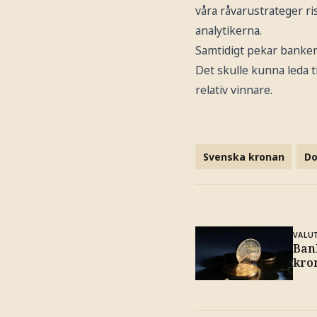
våra råvarustrateger r
analytikerna.
Samtidigt pekar banken
Det skulle kunna leda ti
relativ vinnare.
Svenska kronan
Do
VALU
Bank
kro