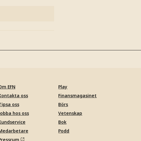
Om EFN
Play
Kontakta oss
Finansmagasinet
Tipsa oss
Börs
Jobba hos oss
Vetenskap
Kundservice
Bok
Medarbetare
Podd
Pressrum