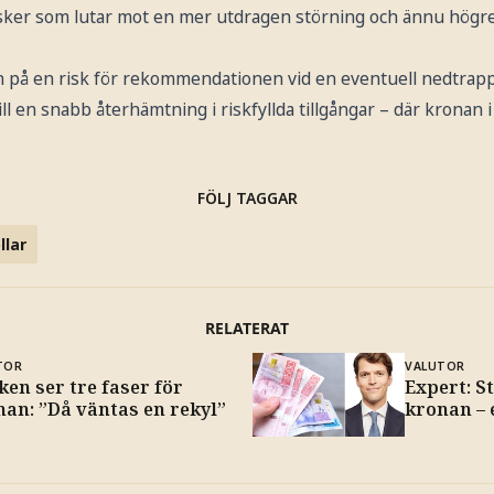
isker som lutar mot en mer utdragen störning och ännu högre 
 på en risk för rekommendationen vid en eventuell nedtrapp
ll en snabb återhämtning i riskfyllda tillgångar – där kronan i 
FÖLJ TAGGAR
llar
RELATERAT
TOR
VALUTOR
en ser tre faser för
Expert: S
nan: ”Då väntas en rekyl”
kronan – 