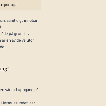
h reportage.
an. Samtidigt innebär
.
 både på grund av
 är en av de valutor
de.
ing”
d en väntad uppgång på
om Hormuzsundet, ser