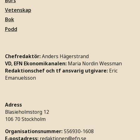
Börs
Vetenskap
Bok
Podd
Chefredaktör:
Anders Hägerstrand
VD, EFN Ekonomikanalen:
Maria Nordin Wessman
Redaktionschef och tf ansvarig utgivare:
Eric
Emanuelsson
Adress
Blasieholmstorg 12
106 70 Stockholm
Organisationsnummer:
556930-1608
E-postadress:
redaktionen@efn.se