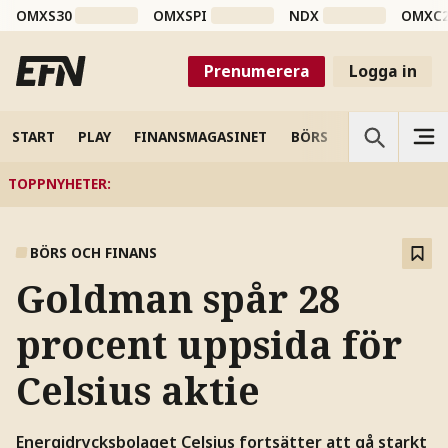
OMXS30
OMXSPI
NDX
OMXC
Prenumerera
Logga in
START
PLAY
FINANSMAGASINET
BÖRS
VETENSKAP
TOPPNYHETER
:
BÖRS OCH FINANS
Goldman spår 28
procent uppsida för
Celsius aktie
Energidrycksbolaget Celsius fortsätter att gå starkt