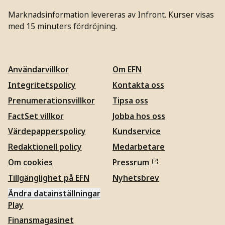
Marknadsinformation levereras av Infront. Kurser visas
med 15 minuters fördröjning.
Användarvillkor
Om EFN
Integritetspolicy
Kontakta oss
Prenumerationsvillkor
Tipsa oss
FactSet villkor
Jobba hos oss
Värdepapperspolicy
Kundservice
Redaktionell policy
Medarbetare
Om cookies
Pressrum
Tillgänglighet på EFN
Nyhetsbrev
Ändra datainställningar
Play
Finansmagasinet