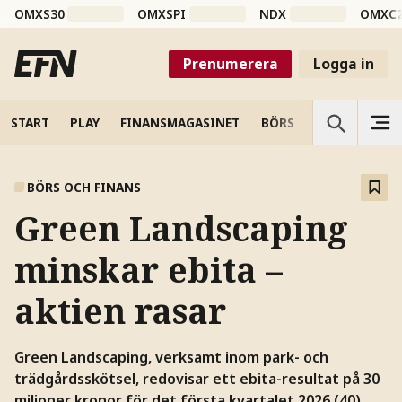
OMXS30
OMXSPI
NDX
OMXC
Prenumerera
Logga in
START
PLAY
FINANSMAGASINET
BÖRS
VETENSKAP
BÖRS OCH FINANS
Green Landscaping
minskar ebita –
aktien rasar
Green Landscaping, verksamt inom park- och
trädgårdsskötsel, redovisar ett ebita-resultat på 30
miljoner kronor för det första kvartalet 2026 (40).