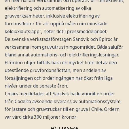
en mer hållbar verksamhet och operativ drifteffektivitet,
elektrifiering och automatisering av olika
gruvverksamheter, inklusive elektrifiering av
fordonsflottor för att uppnå målen om minskade
koldioxidutsläpp", heter det i pressmeddelandet.
De svenska verkstadsföretagen Sandvik och Epiroc är
verksamma inom gruvutrustningsområdet. Båda saluför
bland annat automations- och elektrifieringslösningar.
Elfordon utgör hittills bara en mycket liten del av den
utestående gruvfordonsflottan, men andelen av
försäljningen och orderingången har ökat från låga
nivåer under de senaste åren.
I mars meddelades att Sandvik hade vunnit en order
från Codelco avseende leverans av automationssystem
för lastare och gruvtruckar till en gruva i Chile. Ordern
var värd cirka 300 miljoner kronor.
FÖLJ TAGGAR