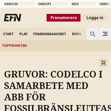
OMXS30
OMXSPI
NDX
OMXC
Prenumerera
Logga in
START
PLAY
FINANSMAGASINET
BÖRS
VETENSKAP
TOPPNYHETER
:
GRUVOR: CODELCO I
SAMARBETE MED
ABB FÖR
FOSSILBRÄNSLEUTFA