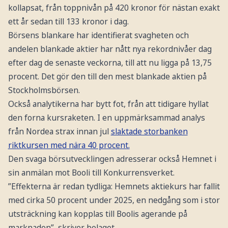
kollapsat, från toppnivån på 420 kronor för nästan exakt
ett år sedan till 133 kronor i dag.
Börsens blankare har identifierat svagheten och
andelen blankade aktier har nått nya rekordnivåer dag
efter dag de senaste veckorna, till att nu ligga på 13,75
procent. Det gör den till den mest blankade aktien på
Stockholmsbörsen.
Också analytikerna har bytt fot, från att tidigare hyllat
den forna kursraketen. I en uppmärksammad analys
från Nordea strax innan jul
slaktade storbanken
riktkursen med nära 40 procent.
Den svaga börsutvecklingen adresserar också Hemnet i
sin anmälan mot Booli till Konkurrensverket.
”Effekterna är redan tydliga: Hemnets aktiekurs har fallit
med cirka 50 procent under 2025, en nedgång som i stor
utsträckning kan kopplas till Boolis agerande på
marknaden”, skriver bolaget.