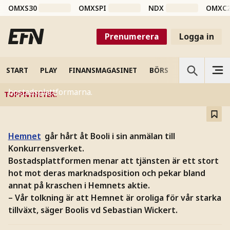
OMXS30
OMXSPI
NDX
OMXC
BÖRS OCH FINANS
Hemnets infekterade strid
Prenumerera
Logga in
med Booli: ”Oroliga”
Hemnet har anmält Booli till Konkurrensverket. EFN kan
START
PLAY
FINANSMAGASINET
BÖRS
VETENSKAP
nu berätta om den infekterade striden mellan
bostadsplattformarna.
TOPPNYHETER
:
Hemnet
går hårt åt Booli i sin anmälan till
Konkurrensverket.
Bostadsplattformen menar att tjänsten är ett stort
hot mot deras marknadsposition och pekar bland
annat på kraschen i Hemnets aktie.
– Vår tolkning är att Hemnet är oroliga för vår starka
tillväxt, säger Boolis vd Sebastian Wickert.