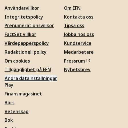
Användarvillkor
Om EFN
Integritetspolicy
Kontakta oss
Prenumerationsvillkor
Tipsa oss
FactSet villkor
Jobba hos oss
Värdepapperspolicy
Kundservice
Redaktionell policy
Medarbetare
Om cookies
Pressrum
Tillgänglighet på EFN
Nyhetsbrev
Ändra datainställningar
Play
Finansmagasinet
Börs
Vetenskap
Bok