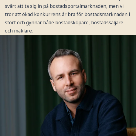
svårt att ta sig in på bostadsportalmarknaden, men vi
tror att ökad konkurrens är bra för bostadsmarknaden i
stort och gynnar både bostadsköpare, bostadssäljare
och mäklare.