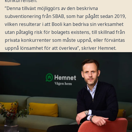
konkurrensen.
”Denna tillväxt möjliggörs av den beskrivna
subventionering från SBAB, som har pågått sedan 2019,
vilken resulterar i att Booli kan bedriva sin verksamhet
utan påtaglig risk för bolagets existens, till skillnad från
privata konkurrenter som måste uppnå, eller förväntas
uppnå lönsamhet för att överleva”, skriver Hemnet.