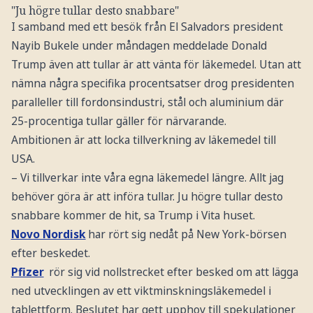
"Ju högre tullar desto snabbare"
I samband med ett besök från El Salvadors president
Nayib Bukele under måndagen meddelade Donald
Trump även att tullar är att vänta för läkemedel. Utan att
nämna några specifika procentsatser drog presidenten
paralleller till fordonsindustri, stål och aluminium där
25-procentiga tullar gäller för närvarande.
Ambitionen är att locka tillverkning av läkemedel till
USA.
– Vi tillverkar inte våra egna läkemedel längre. Allt jag
behöver göra är att införa tullar. Ju högre tullar desto
snabbare kommer de hit, sa Trump i Vita huset.
Novo Nordisk
har rört sig nedåt på New York-börsen
efter beskedet.
Pfizer
rör sig vid nollstrecket efter besked om att lägga
ned utvecklingen av ett viktminskningsläkemedel i
tablettform. Beslutet har gett upphov till spekulationer