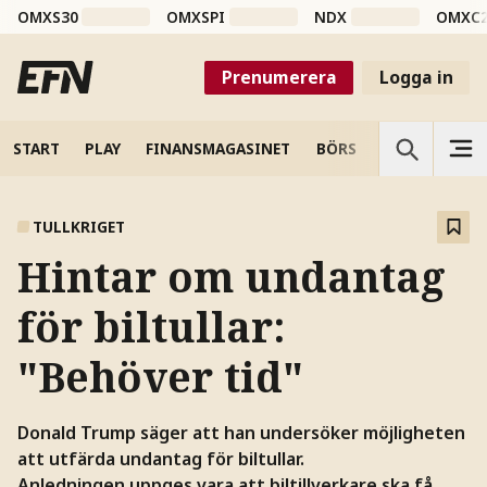
OMXS30
OMXSPI
NDX
OMXC
Prenumerera
Logga in
START
PLAY
FINANSMAGASINET
BÖRS
VETENSKAP
TULLKRIGET
Hintar om undantag
för biltullar:
"Behöver tid"
Donald Trump säger att han undersöker möjligheten
att utfärda undantag för biltullar.
Anledningen uppges vara att biltillverkare ska få