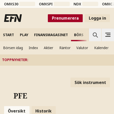
OMXS30
OMXSPI
NDX
OMXC
Prenumerera
Logga in
START
PLAY
FINANSMAGASINET
BÖRS
VETENSKAP
Börsen idag
Index
Aktier
Räntor
Valutor
Kalender
TOPPNYHETER
:
Sök instrument
PFE
Översikt
Historik