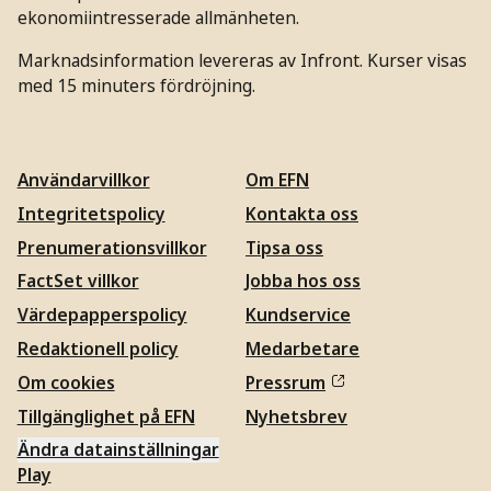
ekonomiintresserade allmänheten.
Marknadsinformation levereras av Infront. Kurser visas
med 15 minuters fördröjning.
Användarvillkor
Om EFN
Integritetspolicy
Kontakta oss
Prenumerationsvillkor
Tipsa oss
FactSet villkor
Jobba hos oss
Värdepapperspolicy
Kundservice
Redaktionell policy
Medarbetare
Om cookies
Pressrum
Tillgänglighet på EFN
Nyhetsbrev
Ändra datainställningar
Play